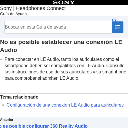
Contenido
Sony | Headphones Connect
Guía de Ayuda
Principio
Introducción
Utilización
Información importante
Solución de problemas
No es posible establecer una conexión
LE
El estado de [
Control de sonido adaptativo
] no se
Audio
refleja correctamente aunque esté de pie
El lugar que visita con frecuencia no se detecta
Para conectar en
LE Audio
, tanto los auriculares como el
correctamente en [
Control de sonido adaptativo
]
smartphone deben ser compatibles con
LE Audio
. Consulte
¿Qué ocurre si el nombre del dispositivo no
las instrucciones de uso de sus auriculares y su smartphone
aparece en “
Sony | Headphones Connect
”?
para comprobar si admiten
LE Audio
.
No es posible configurar
360 Reality Audio
No es posible establecer una conexión
LE
Audio
Tema relacionado
¿Qué pasa si no se escucha la guía de voz?
Configuración de una conexión
LE Audio
para auriculares
Accesibilidad
Anterior
 es posible configurar 360 Reality Audio