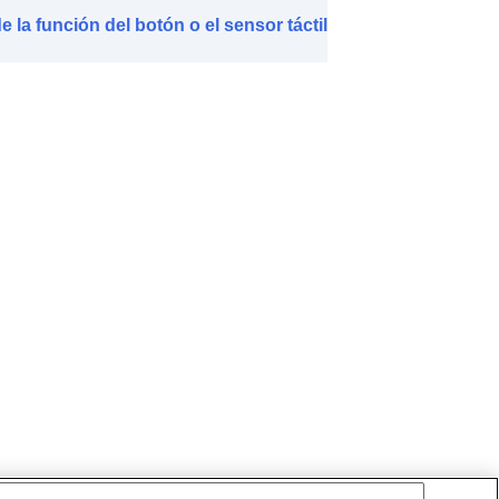
 la función del botón o el sensor táctil
 de LE Audio
)
 de la cabeza
)
iculares
)
telef.
)