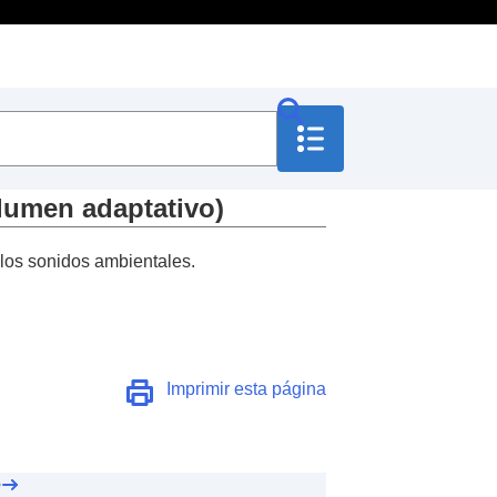
lumen adaptativo
)
 los sonidos ambientales.
ente de voz con su
Imprimir esta página
aptativo
)
e