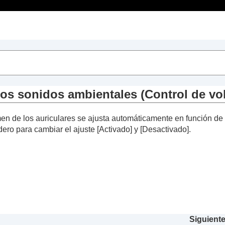
Contenido
es Connect
”
stado]
os sonidos ambientales (
Control de vo
onido]
umen de los auriculares se ajusta automáticamente en función de
istema]
dero para cambiar el ajuste [
Activado
] y [
Desactivado
].
o (
Conectar simultán. a 2 dispositivos
)
oz
n para activar
Amazon Alexa
con la voz (
Activar el Asist
ún los sonidos ambientales (
Control de volumen ad
nsor táctil
 de punteo
Siguient