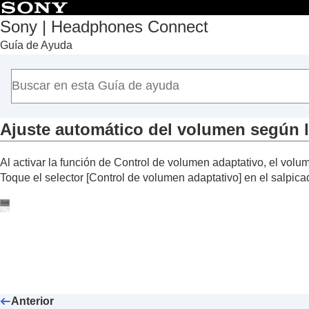
Sony | Headphones Connect
Guía de Ayuda
Principio
Introducción
Utilización
Acerca del salpicadero “
Sony | Headphon
Funciones que aparecen en la pestaña [E
Ajuste automático del volumen según l
Funciones que aparecen en la pestaña [S
Al activar la función de Control de volumen adaptativo, el vol
Funciones que aparecen en la pestaña [S
Toque el selector [
Control de volumen adaptativo
] en el salpica
Utilización de una conexión multipunt
Cambio del ajuste del Asistente de v
Activación/desactivación de la funció
voz
)
Ajuste automático del volumen seg
Cambio de la función del botón o el se
Cambio de la función de la operación
Anterior