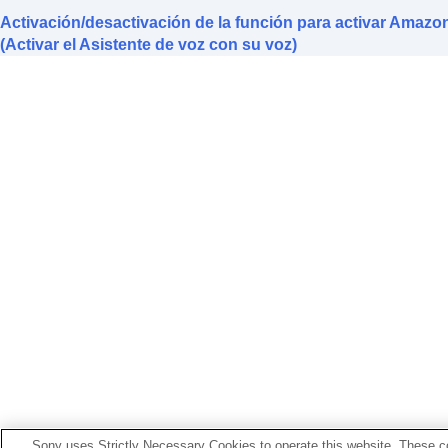
Modificación del ajuste
Punteo en gra
Activación/desactivación de la función para activar Amazon
Configuración del panel de control con
(Activar el Asistente de voz con su voz)
Cambio del
Ajuste de operación del 
Cambio del servicio asignado a
Quick
Cambio del ajuste de prioridad de la
Activación del control de los auricul
Configuración de una conexión
LE Au
Selección de la talla de almohadillas
Configuración de la alimentación par
Pausa en la reproducción de música al
Ajuste del ahorro de energía (
Espera 
Ajuste de vibración para una llamada
Mejora de la claridad de su voz duran
Configuración de la notificación y guí
Configuración de la descarga de soft
Inicialización de los ajustes
Sony uses Strictly Necessary Cookies to operate this website. These co