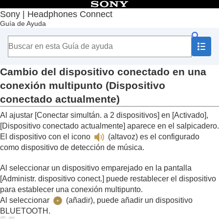
Contenido
Sony | Headphones Connect
Guía de Ayuda
Principio
Introducción
Utilización
Acerca del salpicadero “
Sony | Headphones
Connect
”
Cambio del dispositivo conectado en una
Funciones que aparecen en la pestaña [Estado]
conexión multipunto (
Dispositivo
Detección de acciones o lugares y ajuste
conectado actualmente
)
automático de la función de supresión de
ruido (
Control de sonido adaptativo
)
Al ajustar [
Conectar simultán. a 2 dispositivos
] en [
Activado
],
Cambio del dispositivo conectado en una
[
Dispositivo conectado actualmente
] aparece en el salpicadero.
conexión multipunto (
Dispositivo
El dispositivo con el icono
(altavoz) es el configurado
conectado actualmente
)
como dispositivo de detección de música.
Cambio del dispositivo de reproducción de
música conectado mediante una conexión
Al seleccionar un dispositivo emparejado en la pantalla
multipunto
[
Administr. dispositivo conect.
] puede restablecer el dispositivo
Control de la canción que se está
para establecer una conexión multipunto.
reproduciendo
Al seleccionar
(añadir), puede añadir un dispositivo
Comprobación de la presión acústica actual
BLUETOOTH
.
Funciones que aparecen en la pestaña [Sonido]