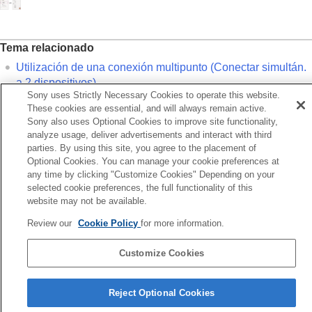
Funciones que aparecen en la pestaña [Sistema]
Funciones que aparecen en la pestaña
[Servicios]
Tema relacionado
Consulta del uso de los auriculares (
Actividad
)
Instalación de un widget en su smartphone
Utilización de una conexión multipunto (
Conectar simultán.
Información importante
a 2 dispositivos
)
Sony uses Strictly Necessary Cookies to operate this website.
Solución de problemas
These cookies are essential, and will always remain active.
Accesibilidad
Anterior
Sony also uses Optional Cookies to improve site functionality,
tección de acciones o lugares y ajuste automático de la
analyze usage, deliver advertisements and interact with third
parties. By using this site, you agree to the placement of
nción de supresión de ruido (Control de sonido adaptativo)
Optional Cookies. You can manage your cookie preferences at
guiente
any time by clicking "Customize Cookies" Depending on your
Cambio del dispositivo de reproducción de música conecta
selected cookie preferences, the full functionality of this
mediante una conexión multipun
website may not be available.
Review our
Cookie Policy
for more information.
Customize Cookies
Página de selección de idioma
Reject Optional Cookies
4-730-254-36(1)