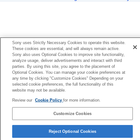
(VPT)
)
Ajuste de la calidad del sonido utilizando el
ecualizador (
Ecualizador
)
Configuración del ecualizador favorito
(
Encontrar su ecualizador
)
Ajuste del nivel de graves (
CLEAR BASS
)
Ajuste de la función de supresión de
Sony uses Strictly Necessary Cookies to operate this website.
ruido
These cookies are essential, and will always remain active.
Cambio de la configuración de
360 Reality
Sony also uses Optional Cookies to improve site functionality,
analyze usage, deliver advertisements and interact with third
Audio
parties. By using this site, you agree to the placement of
Optimización del sonido espacial en
Optional Cookies. You can manage your cookie preferences at
combinación con Seguimiento de cabeza en
any time by clicking "Customize Cookies" Depending on your
Android (
Sonido espacial y seguim. cabeza
)
selected cookie preferences, the full functionality of this
Cambio del ajuste de prioridad de la conexión
website may not be available.
BLUETOOTH
(
Modo de calidad de sonido
)
Cambio del ajuste de prioridad de la conexión
Review our
Cookie Policy
for more information.
BLUETOOTH
(
Calidad de conexión
Bluetooth
)
Customize Cookies
Ajuste de
DSEE Extreme
(compensación de
Página de selección de idioma
alta frecuencia)
Reject Optional Cookies
Ajuste de
DSEE HX
(compensación de alta
4-730-254-36(1)
frecuencia)