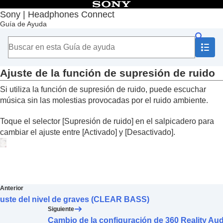
Contenido
Sony | Headphones Connect
Guía de Ayuda
Principio
Introducción
Utilización
Acerca del salpicadero “
Sony | Headphones
Connect
”
Ajuste de la función de supresión de ruido
Funciones que aparecen en la pestaña [Estado]
Si utiliza la función de supresión de ruido, puede escuchar
Funciones que aparecen en la pestaña [Sonido]
música sin las molestias provocadas por el ruido ambiente.
Utilización de los ajustes rápidos de sonido
Ajuste de la función de supresión de ruido y el
Toque el selector [
Supresión de ruido
] en el salpicadero para
modo de sonido ambiente (
Cntrl sonido
ambiente
)
cambiar el ajuste entre [
Activado
] y [
Desactivado
].
Conversación con otra persona durante la
utilización de los auriculares (
Hablar por chat
)
Optimización de las funciones de supresión
de ruido en función de la colocación de los
auriculares y la presión atmosférica
Anterior
(
Optimizador cancelación ruido
)
juste del nivel de graves (CLEAR BASS)
Control de la posición del sonido
Siguiente
Ajuste del efecto envolvente (
Envolvente
Cambio de la configuración de 360 Reality Au