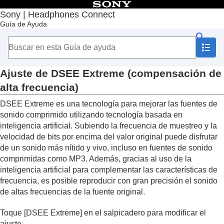
Contenido
Sony | Headphones Connect
Guía de Ayuda
Principio
Introducción
Utilización
Acerca del salpicadero “
Sony | Headphones
Connect
”
Ajuste de
DSEE Extreme
(compensación de
Funciones que aparecen en la pestaña [Estado]
alta frecuencia)
Funciones que aparecen en la pestaña [Sonido]
Utilización de los ajustes rápidos de sonido
DSEE Extreme
es una tecnología para mejorar las fuentes de
Ajuste de la función de supresión de ruido y el
sonido comprimido utilizando tecnología basada en
modo de sonido ambiente (
Cntrl sonido
inteligencia artificial. Subiendo la frecuencia de muestreo y la
ambiente
)
velocidad de bits por encima del valor original puede disfrutar
Conversación con otra persona durante la
de un sonido más nítido y vivo, incluso en fuentes de sonido
utilización de los auriculares (
Hablar por chat
)
comprimidas como
MP3
. Además, gracias al uso de la
Optimización de las funciones de supresión
inteligencia artificial para complementar las características de
de ruido en función de la colocación de los
frecuencia, es posible reproducir con gran precisión el sonido
auriculares y la presión atmosférica
de altas frecuencias de la fuente original.
(
Optimizador cancelación ruido
)
Control de la posición del sonido
Toque [
DSEE Extreme
] en el salpicadero para modificar el
Ajuste del efecto envolvente (
Envolvente
ajuste.