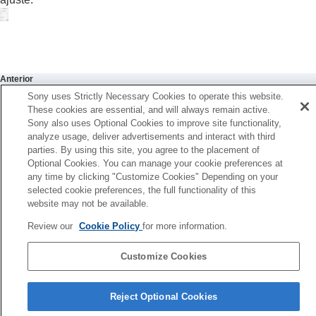
(VPT)
)
Ajuste de la calidad del sonido utilizando el
ecualizador (
Ecualizador
)
Configuración del ecualizador favorito
(
Encontrar su ecualizador
)
Ajuste del nivel de graves (
CLEAR BASS
)
Anterior
Ajuste de la función de supresión de ruido
ambio del ajuste de prioridad de la conexión BLUETOOTH
Sony uses Strictly Necessary Cookies to operate this website.
Cambio de la configuración de
360 Reality
These cookies are essential, and will always remain active.
alidad de conexión Bluetooth)
Audio
Sony also uses Optional Cookies to improve site functionality,
Siguiente
analyze usage, deliver advertisements and interact with third
Optimización del sonido espacial en
Ajuste de DSEE HX (compensación de alta frecuenci
parties. By using this site, you agree to the placement of
combinación con Seguimiento de cabeza en
Optional Cookies. You can manage your cookie preferences at
Android (
Sonido espacial y seguim. cabeza
)
any time by clicking "Customize Cookies" Depending on your
Cambio del ajuste de prioridad de la conexión
selected cookie preferences, the full functionality of this
BLUETOOTH
(
Modo de calidad de sonido
)
website may not be available.
Cambio del ajuste de prioridad de la conexión
BLUETOOTH
(
Calidad de conexión
Review our
Cookie Policy
for more information.
Bluetooth
)
Ajuste de
DSEE Extreme
(compensación
Customize Cookies
de alta frecuencia)
Página de selección de idioma
Ajuste de
DSEE HX
(compensación de alta
Reject Optional Cookies
frecuencia)
4-730-254-36(1)
Ajuste de
DSEE
(compensación de alta