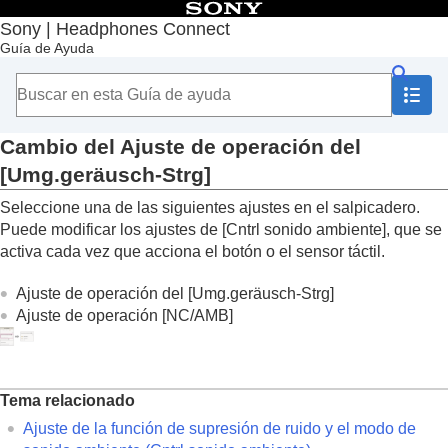
Contenido
Sony | Headphones Connect
Guía de Ayuda
Principio
Introducción
Utilización
Acerca del salpicadero “
Sony | Headphones
Connect
”
Cambio del
Ajuste de operación del
Funciones que aparecen en la pestaña [Estado]
[Umg.geräusch-Strg]
Funciones que aparecen en la pestaña [Sonido]
Funciones que aparecen en la pestaña [Sistema]
Seleccione una de las siguientes ajustes en el salpicadero.
Utilización de una conexión multipunto
Puede modificar los ajustes de [
Cntrl sonido ambiente
], que se
(
Conectar simultán. a 2 dispositivos
)
activa cada vez que acciona el botón o el sensor táctil.
Cambio del ajuste del Asistente de voz
Activación/desactivación de la función para
Ajuste de operación del [Umg.geräusch-Strg]
activar
Amazon Alexa
con la voz (
Activar el
Ajuste de operación [NC/AMB]
Asistente de voz con su voz
)
Ajuste automático del volumen según los
sonidos ambientales (
Control de volumen
adaptativo
)
Tema relacionado
Cambio de la función del botón o el sensor
Ajuste de la función de supresión de ruido y el modo de
táctil