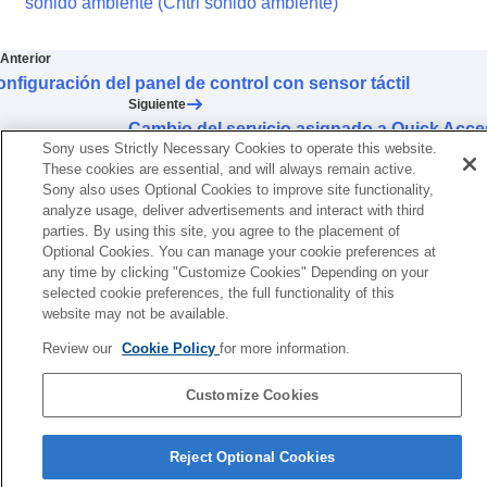
sonido ambiente (
Cntrl sonido ambiente
)
Cambio de la función de la operación de
punteo
Modificación del ajuste
Punteo en gran área
Anterior
Configuración del panel de control con sensor
nfiguración del panel de control con sensor táctil
táctil
Siguiente
Cambio del
Ajuste de operación del
Cambio del servicio asignado a Quick Acce
[Umg.geräusch-Strg]
Sony uses Strictly Necessary Cookies to operate this website.
Cambio del servicio asignado a
Quick Access
These cookies are essential, and will always remain active.
Cambio del ajuste de prioridad de la conexión
Sony also uses Optional Cookies to improve site functionality,
analyze usage, deliver advertisements and interact with third
BLUETOOTH
(
LE Audio
) (
Calidad de
parties. By using this site, you agree to the placement of
conexión de LE Audio
)
Optional Cookies. You can manage your cookie preferences at
Activación del control de los auriculares
any time by clicking "Customize Cookies" Depending on your
asintiendo y negando con gestos de la
selected cookie preferences, the full functionality of this
cabeza (
Gesto de la cabeza
)
website may not be available.
Configuración de una conexión
LE Audio
para
auriculares
Review our
Cookie Policy
for more information.
Selección de la talla de almohadillas óptima
Configuración de la alimentación para
Customize Cookies
apagado automático (
Apagado Automático
)
Página de selección de idioma
Pausa en la reproducción de música al
Reject Optional Cookies
quitarse los auriculares (
Se detiene al
4-730-254-36(1)
quitarse los auriculares
)