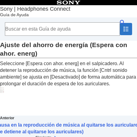
Contenido
Sony | Headphones Connect
Guía de Ayuda
Principio
Introducción
Utilización
Acerca del salpicadero “
Sony | Headphones
Connect
”
Ajuste del ahorro de energía (
Espera con
Funciones que aparecen en la pestaña [Estado]
ahor. energ
)
Funciones que aparecen en la pestaña [Sonido]
Funciones que aparecen en la pestaña [Sistema]
Seleccione [
Espera con ahor. energ
] en el salpicadero. Al
Utilización de una conexión multipunto
detener la reproducción de música, la función [
Cntrl sonido
(
Conectar simultán. a 2 dispositivos
)
ambiente
] se ajusta en [
Desactivado
] de forma automática para
Cambio del ajuste del Asistente de voz
prolongar el duración de espera de los auriculares.
Activación/desactivación de la función para
activar
Amazon Alexa
con la voz (
Activar el
Asistente de voz con su voz
)
Ajuste automático del volumen según los
sonidos ambientales (
Control de volumen
Anterior
adaptativo
)
usa en la reproducción de música al quitarse los auricular
Cambio de la función del botón o el sensor
e detiene al quitarse los auriculares)
táctil