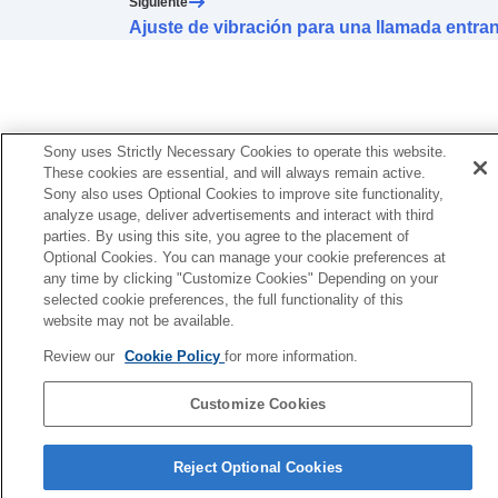
Siguiente
Cambio de la función de la operación de
Ajuste de vibración para una llamada entra
punteo
Modificación del ajuste
Punteo en gran área
Configuración del panel de control con sensor
táctil
Cambio del
Ajuste de operación del
[Umg.geräusch-Strg]
Sony uses Strictly Necessary Cookies to operate this website.
Cambio del servicio asignado a
Quick Access
These cookies are essential, and will always remain active.
Cambio del ajuste de prioridad de la conexión
Sony also uses Optional Cookies to improve site functionality,
analyze usage, deliver advertisements and interact with third
BLUETOOTH
(
LE Audio
) (
Calidad de
parties. By using this site, you agree to the placement of
conexión de LE Audio
)
Optional Cookies. You can manage your cookie preferences at
Activación del control de los auriculares
any time by clicking "Customize Cookies" Depending on your
asintiendo y negando con gestos de la
selected cookie preferences, the full functionality of this
cabeza (
Gesto de la cabeza
)
website may not be available.
Configuración de una conexión
LE Audio
para
auriculares
Review our
Cookie Policy
for more information.
Selección de la talla de almohadillas óptima
Configuración de la alimentación para
Customize Cookies
apagado automático (
Apagado Automático
)
Página de selección de idioma
Pausa en la reproducción de música al
Reject Optional Cookies
quitarse los auriculares (
Se detiene al
4-730-254-36(1)
quitarse los auriculares
)