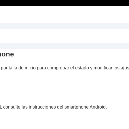
Contenido
es Connect
”
stado]
hone
onido]
pantalla de inicio para comprobar el estado y modificar los ajust
istema]
rvicios]
idad
)
hone
, consulte las instrucciones del smartphone
Android
.