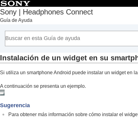
Sony | Headphones Connect
Guía de Ayuda
Principio
Introducción
Utilización
Acerca del salpicadero “
Sony | Headphon
Funciones que aparecen en la pestaña [E
Instalación de un widget en su smartp
Funciones que aparecen en la pestaña [S
Si utiliza un smartphone
Android
puede instalar un widget en la 
Funciones que aparecen en la pestaña [S
Funciones que aparecen en la pestaña [Se
A continuación se presenta un ejemplo.
Consulta del uso de los auriculares (
Activ
Instalación de un widget en su smartp
Sugerencia
Información importante
Para obtener más información sobre cómo instalar el widget
Solución de problemas
Accesibilidad