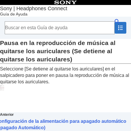
Contenido
Sony | Headphones Connect
Guía de Ayuda
Principio
Introducción
Utilización
Acerca del salpicadero “
Sony | Headphones
Connect
”
Pausa en la reproducción de música al
Funciones que aparecen en la pestaña [Estado]
quitarse los auriculares (
Se detiene al
Funciones que aparecen en la pestaña [Sonido]
quitarse los auriculares
)
Funciones que aparecen en la pestaña [Sistema]
Utilización de una conexión multipunto
Seleccione [
Se detiene al quitarse los auriculares
] en el
(
Conectar simultán. a 2 dispositivos
)
salpicadero para poner en pausa la reproducción de música al
Cambio del ajuste del Asistente de voz
quitarse los auriculares.
Activación/desactivación de la función para
activar
Amazon Alexa
con la voz (
Activar el
Asistente de voz con su voz
)
Ajuste automático del volumen según los
sonidos ambientales (
Control de volumen
adaptativo
)
Anterior
Cambio de la función del botón o el sensor
nfiguración de la alimentación para apagado automático
táctil
Apagado Automático)