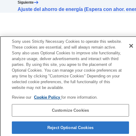
Cambio de la función de la operación de
Siguiente
punteo
Ajuste del ahorro de energía (Espera con ahor. ene
Modificación del ajuste
Punteo en gran área
Configuración del panel de control con sensor
táctil
Cambio del
Ajuste de operación del
[Umg.geräusch-Strg]
Sony uses Strictly Necessary Cookies to operate this website.
Cambio del servicio asignado a
Quick Access
These cookies are essential, and will always remain active.
Cambio del ajuste de prioridad de la conexión
Sony also uses Optional Cookies to improve site functionality,
analyze usage, deliver advertisements and interact with third
BLUETOOTH
(
LE Audio
) (
Calidad de
parties. By using this site, you agree to the placement of
conexión de LE Audio
)
Optional Cookies. You can manage your cookie preferences at
Activación del control de los auriculares
any time by clicking "Customize Cookies" Depending on your
asintiendo y negando con gestos de la
selected cookie preferences, the full functionality of this
cabeza (
Gesto de la cabeza
)
website may not be available.
Configuración de una conexión
LE Audio
para
auriculares
Review our
Cookie Policy
for more information.
Selección de la talla de almohadillas óptima
Configuración de la alimentación para
Customize Cookies
apagado automático (
Apagado Automático
)
Página de selección de idioma
Pausa en la reproducción de música al
Reject Optional Cookies
quitarse los auriculares (
Se detiene al
4-730-254-36(1)
quitarse los auriculares
)