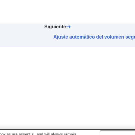
n área
 sensor táctil
[Umg.geräusch-Strg]
 Access
Siguiente
 conexión
BLUETOOTH
(
LE Audio
) (
Calidad de conexión
Ajuste automático del volumen segú
ares asintiendo y negando con gestos de la cabeza (
Gesto
dio
para auriculares
 óptima
a apagado automático (
Apagado Automático
)
 quitarse los auriculares (
Se detiene al quitarse los aur
con ahor. energ
)
 entrante
te una llamada telefónica (
Capturar voz durante llamada 
a de voz
ware y los métodos de actualización
okies are essential, and will always remain