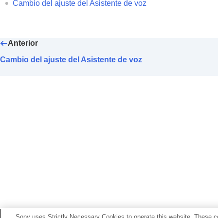
Modificación del ajuste
Punteo en gra
Cambio del ajuste del Asistente de voz
Configuración del panel de control con
Cambio del
Ajuste de operación del 
Cambio del servicio asignado a
Quick
Anterior
Cambio del ajuste de prioridad de la
Cambio del ajuste del Asistente de voz
Activación del control de los auricul
Configuración de una conexión
LE Au
Selección de la talla de almohadillas
Configuración de la alimentación par
Pausa en la reproducción de música al
Ajuste del ahorro de energía (
Espera 
Ajuste de vibración para una llamada
Mejora de la claridad de su voz duran
Configuración de la notificación y guí
Configuración de la descarga de soft
Inicialización de los ajustes
Sony uses Strictly Necessary Cookies to operate this website. These co