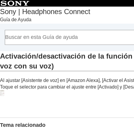
Sony | Headphones Connect
Guía de Ayuda
Principio
Introducción
Utilización
Acerca del salpicadero “
Sony | Headphon
Funciones que aparecen en la pestaña [E
Activación/desactivación de la función
Funciones que aparecen en la pestaña [S
voz con su voz
)
Funciones que aparecen en la pestaña [S
Utilización de una conexión multipunt
Al ajustar [Asistente de voz
] en [
Amazon Alexa
], [
Activar el Asi
Cambio del ajuste del Asistente de v
Toque el selector para cambiar el ajuste entre [
Activado
] y [
Des
Activación/desactivación de la fun
con su voz
)
Ajuste automático del volumen según 
Cambio de la función del botón o el se
Tema relacionado
Cambio de la función de la operación