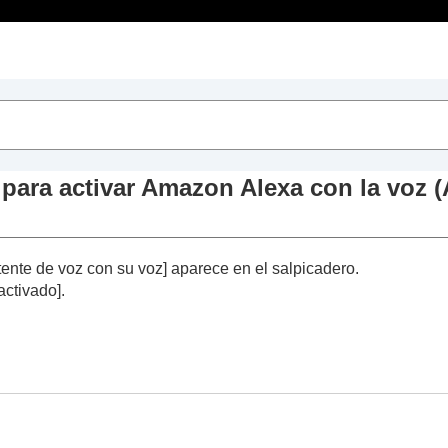
Contenido
es Connect
”
stado]
 para activar
Amazon Alexa
con la voz (
onido]
istema]
o (
Conectar simultán. a 2 dispositivos
)
stente de voz con su voz
] aparece en el salpicadero.
oz
activado
].
ción para activar
Amazon Alexa
con la voz (
Activar e
los sonidos ambientales (
Control de volumen adaptativ
nsor táctil
 de punteo