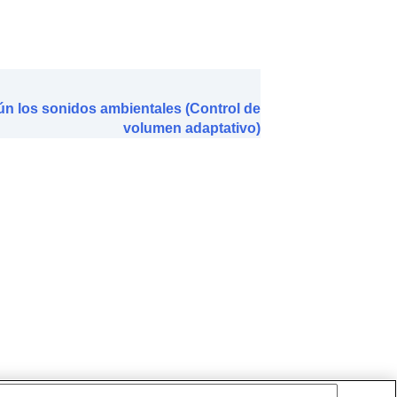
 de LE Audio
)
n los sonidos ambientales (Control de
 de la cabeza
)
volumen adaptativo)
iculares
)
telef.
)