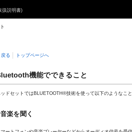
b取扱説明書)
ト
戻る
トップページへ
luetooth
機能でできること
ヘッドセットでは
BLUETOOTH
®技術を使って以下のようなこ
音楽を聞く
スマートフォンや音楽プレーヤーなどからオーディオ信号を受