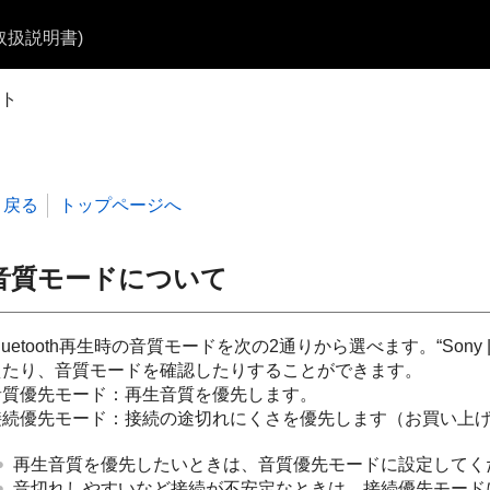
b取扱説明書)
ト
戻る
トップページへ
音質モードについて
luetooth
再生時の音質モードを次の2通りから選べます。“
Sony 
えたり、音質モードを確認したりすることができます。
音質優先モード：再生音質を優先します。
接続優先モード：接続の途切れにくさを優先します（お買い上
再生音質を優先したいときは、音質優先モードに設定してく
音切れしやすいなど接続が不安定なときは、接続優先モード