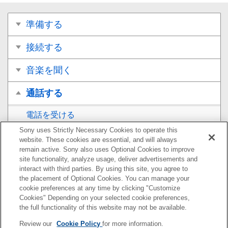
準備する
接続する
音楽を聞く
通話する
電話を受ける
Sony uses Strictly Necessary Cookies to operate this
電話をかける
website. These cookies are essential, and will always
remain active. Sony also uses Optional Cookies to improve
通話時にできること
site functionality, analyze usage, deliver advertisements and
interact with third parties. By using this site, you agree to
the placement of Optional Cookies. You can manage your
Bluetooth
接続を切断するには（使い終わるには）
cookie preferences at any time by clicking "Customize
Cookies" Depending on your selected cookie preferences,
音声アシスト機能を使う
the full functionality of this website may not be available.
Review our
Cookie Policy
for more information.