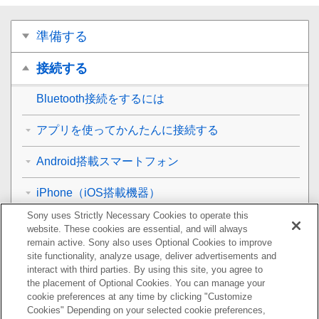
準備する
接続する
Bluetooth
接続をするには
アプリを使ってかんたんに接続する
Android搭載スマートフォン
iPhone（iOS搭載機器）
Sony uses Strictly Necessary Cookies to operate this
Bluetooth
接続を切断するには（使い終わるには）
website. These cookies are essential, and will always
remain active. Sony also uses Optional Cookies to improve
音楽を聞く
site functionality, analyze usage, deliver advertisements and
interact with third parties. By using this site, you agree to
the placement of Optional Cookies. You can manage your
通話する
cookie preferences at any time by clicking "Customize
Cookies" Depending on your selected cookie preferences,