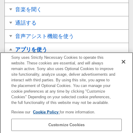
音楽を聞く
通話する
音声アシスト機能を使う
アプリを使う
Sony uses Strictly Necessary Cookies to operate this
“
Sony | Headphones Connect
”アプリでできること
website. These cookies are essential, and will always
remain active. Sony also uses Optional Cookies to improve
site functionality, analyze usage, deliver advertisements and
“
Sony | Headphones Connect
”アプリをインストー
interact with third parties. By using this site, you agree to
ルする
the placement of Optional Cookies. You can manage your
cookie preferences at any time by clicking "Customize
“
Sony | Headphones Connect
”アプリからサポート
Cookies" Depending on your selected cookie preferences,
情報を見る
the full functionality of this website may not be available.
Review our
Cookie Policy
for more information.
ソフトウェアアップデートについて
Customize Cookies
お知らせ