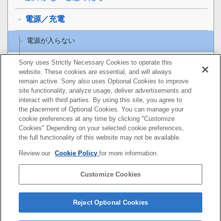
電源／充電
電源が入らない
充電できない
Sony uses Strictly Necessary Cookies to operate this
website. These cookies are essential, and will always
remain active. Sony also uses Optional Cookies to improve
充電時間が長い
site functionality, analyze usage, deliver advertisements and
interact with third parties. By using this site, you agree to
充電ケースをパソコンにつないでも充電できない
the placement of Optional Cookies. You can manage your
cookie preferences at any time by clicking "Customize
スマートフォンの画面にヘッドセットの充電式電池
Cookies" Depending on your selected cookie preferences,
の残量が表示されない
the full functionality of this website may not be available.
Review our
Cookie Policy
for more information.
音（音声）
Customize Cookies
Bluetooth接続
ヘッドセットをリセット・初期化する
Reject Optional Cookies