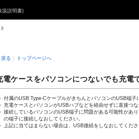
b取扱説明書)
ト
戻る
トップページへ
充電ケースをパソコンにつないでも充電
付属のUSB Type-Cケーブルがきちんとパソコンの
USB
端子
充電ケースとパソコンが
USB
ハブなどを経由せずに直接つな
接続しているパソコンの
USB
端子に問題がある可能性があり
の端子に接続しなおしてください。
上記に当てはまらない場合は、
USB
接続をしなおしてくださ