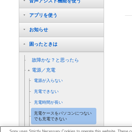
音声アシスト機能を使う
アプリを使う
お知らせ
困ったときは
故障かな？と思ったら
電源／充電
電源が入らない
充電できない
充電時間が長い
充電ケースをパソコンにつない
でも充電できない
スマートフォンの画面にヘッド
Sony uses Strictly Necessary Cookies to operate this website. These co