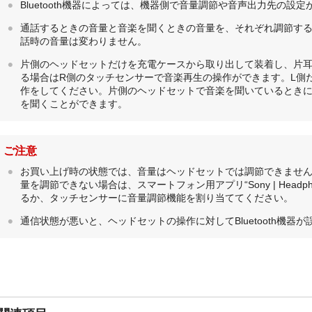
Bluetooth
機器によっては、機器側で音量調節や音声出力先の設定
通話するときの音量と音楽を聞くときの音量を、それぞれ調節す
話時の音量は変わりません。
片側のヘッドセットだけを充電ケースから取り出して装着し、片耳
る場合はR側のタッチセンサーで音楽再生の操作ができます。L側
作をしてください。片側のヘッドセットで音楽を聞いているとき
を聞くことができます。
ご注意
お買い上げ時の状態では、音量はヘッドセットでは調節できませ
量を調節できない場合は、スマートフォン用アプリ“
Sony | Headp
るか、タッチセンサーに音量調節機能を割り当ててください。
通信状態が悪いと、ヘッドセットの操作に対して
Bluetooth
機器が