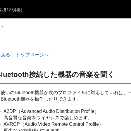
b取扱説明書)
ト
戻る
トップページへ
luetooth
接続した機器の音楽を聞く
お使いの
Bluetooth
機器が次のプロファイルに対応していれば、
ら
Bluetooth
機器を操作したりできます。
A2DP
（
Advanced Audio Distribution Profile
）
高音質な音楽をワイヤレスで楽しめます。
AVRCP
（
Audio Video Remote Control Profile
）
再生などの操作ができます。