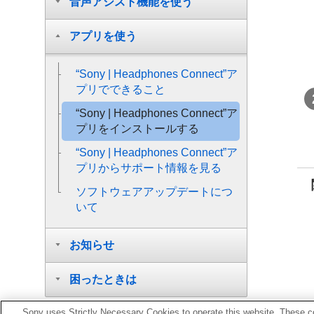
音声アシスト機能を使う
アプリを使う
“
Sony | Headphones Connect
”ア
プリでできること
“
Sony | Headphones Connect
”ア
プリをインストールする
“
Sony | Headphones Connect
”ア
プリからサポート情報を見る
ソフトウェアアップデートにつ
いて
お知らせ
困ったときは
Sony uses Strictly Necessary Cookies to operate this website. These co