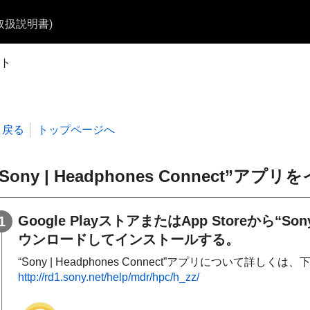
b取扱説明書)
ト
戻る
トップページへ
Sony | Headphones Connect
”アプリを
Google Play
ストアまたは
App Store
から“
Son
ウンロードしてインストールする。
“
Sony | Headphones Connect
”アプリについて詳しくは、下
http://rd1.sony.net/help/mdr/hpc/h_zz/