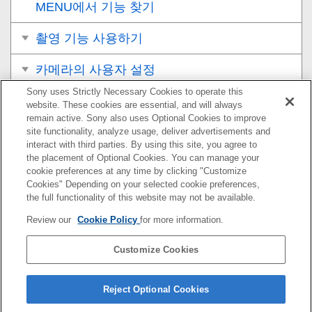
MENU에서 기능 찾기
촬영 기능 사용하기
카메라의 사용자 설정
Sony uses Strictly Necessary Cookies to operate this
보기
website. These cookies are essential, and will always
remain active. Sony also uses Optional Cookies to improve
카메라 설정 변경하기
site functionality, analyze usage, deliver advertisements and
interact with third parties. By using this site, you agree to
the placement of Optional Cookies. You can manage your
스마트폰으로 사용할 수 있는 기능
cookie preferences at any time by clicking "Customize
Cookies" Depending on your selected cookie preferences,
컴퓨터 사용하기
the full functionality of this website may not be available.
Review our
Cookie Policy
for more information.
클라우드 서비스 사용하기
Customize Cookies
부록
문제가 발생했을 때는
Reject Optional Cookies