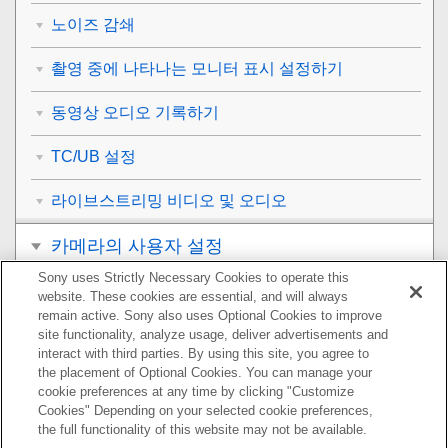
노이즈 감쇄
촬영 중에 나타나는 모니터 표시 설정하기
동영상 오디오 기록하기
TC/UB 설정
라이브스트리밍 비디오 및 오디오
카메라의 사용자 설정
Sony uses Strictly Necessary Cookies to operate this
보기
website. These cookies are essential, and will always
remain active. Sony also uses Optional Cookies to improve
카메라 설정 변경하기
site functionality, analyze usage, deliver advertisements and
interact with third parties. By using this site, you agree to
the placement of Optional Cookies. You can manage your
스마트폰으로 사용할 수 있는 기능
cookie preferences at any time by clicking "Customize
Cookies" Depending on your selected cookie preferences,
컴퓨터 사용하기
the full functionality of this website may not be available.