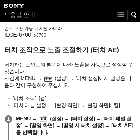
도움말 안내
렌즈 교환 가능 디지털 카메라
ILCE-6700
α6700
터치 조작으로 노출 조절하기 (
터치 AE
)
터치하는 포인트의 밝기에 따라 노출을 자동으로 설정할 수
있습니다.
사전에
MENU
→
(
설정
) →
[터치 설정]
에서 설정을 다
음과 같이 구성하여 주십시오.
[터치 조작]
:
[켬]
[터치 패널 설정]
→
[촬영 화면]
→
[촬영 화면]
:
[켬]
MENU
→
(
설정
) →
[터치 설정]
→
[터치 패널 설
정]
→
[촬영 화면]
→
[촬영 시 터치 설정]
→
[터치 AE]
를 선택합니다.