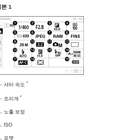
기본
1
*
셔터 속도
*
조리개
노출 보정
ISO
포맷