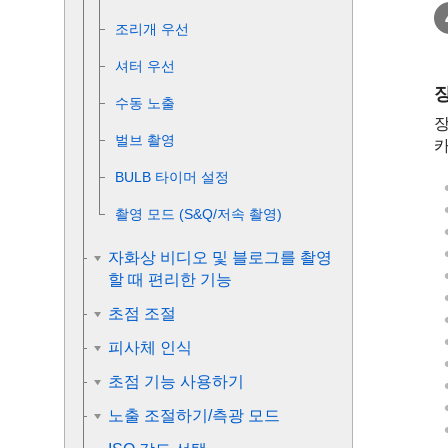
조리개 우선
셔터 우선
수동 노출
장
벌브 촬영
카
BULB 타이머 설정
촬영 모드
(S&Q/저속 촬영)
자화상 비디오 및 블로그를 촬영
할 때 편리한 기능
초점 조절
피사체 인식
초점 기능 사용하기
노출 조절하기/측광 모드