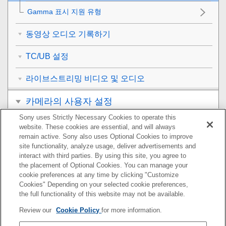
Gamma 표시 지원 유형
동영상 오디오 기록하기
TC/UB 설정
라이브스트리밍 비디오 및 오디오
카메라의 사용자 설정
Sony uses Strictly Necessary Cookies to operate this
보기
website. These cookies are essential, and will always
remain active. Sony also uses Optional Cookies to improve
카메라 설정 변경하기
site functionality, analyze usage, deliver advertisements and
interact with third parties. By using this site, you agree to
the placement of Optional Cookies. You can manage your
스마트폰으로 사용할 수 있는 기능
cookie preferences at any time by clicking "Customize
Cookies" Depending on your selected cookie preferences,
컴퓨터 사용하기
the full functionality of this website may not be available.
Review our
Cookie Policy
for more information.
클라우드 서비스 사용하기