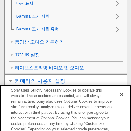
마커 표시
Gamma 표시 지원
Gamma 표시 지원 유형
동영상 오디오 기록하기
TC/UB 설정
라이브스트리밍 비디오 및 오디오
카메라의 사용자 설정
Sony uses Strictly Necessary Cookies to operate this
보기
website. These cookies are essential, and will always
remain active. Sony also uses Optional Cookies to improve
카메라 설정 변경하기
site functionality, analyze usage, deliver advertisements and
interact with third parties. By using this site, you agree to
the placement of Optional Cookies. You can manage your
스마트폰으로 사용할 수 있는 기능
cookie preferences at any time by clicking "Customize
Cookies" Depending on your selected cookie preferences,