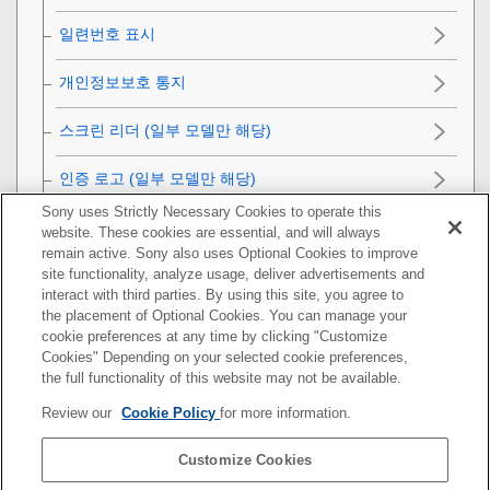
일련번호 표시
개인정보보호 통지
스크린 리더
(일부 모델만 해당)
인증 로고
(일부 모델만 해당)
Sony uses Strictly Necessary Cookies to operate this
설정 저장/불러오기
website. These cookies are essential, and will always
remain active. Sony also uses Optional Cookies to improve
site functionality, analyze usage, deliver advertisements and
설정 초기화
interact with third parties. By using this site, you agree to
the placement of Optional Cookies. You can manage your
스마트폰으로 사용할 수 있는 기능
cookie preferences at any time by clicking "Customize
Cookies" Depending on your selected cookie preferences,
컴퓨터 사용하기
the full functionality of this website may not be available.
Review our
Cookie Policy
for more information.
클라우드 서비스 사용하기
Customize Cookies
부록