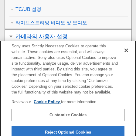
TC/UB 설정
라이브스트리밍 비디오 및 오디오
카메라의 사용자 설정
Sony uses Strictly Necessary Cookies to operate this
보기
website. These cookies are essential, and will always
remain active. Sony also uses Optional Cookies to improve
카메라 설정 변경하기
site functionality, analyze usage, deliver advertisements and
interact with third parties. By using this site, you agree to
the placement of Optional Cookies. You can manage your
스마트폰으로 사용할 수 있는 기능
cookie preferences at any time by clicking "Customize
Cookies" Depending on your selected cookie preferences,
컴퓨터 사용하기
the full functionality of this website may not be available.
Review our
Cookie Policy
for more information.
클라우드 서비스 사용하기
Customize Cookies
부록
문제가 발생했을 때는
Reject Optional Cookies