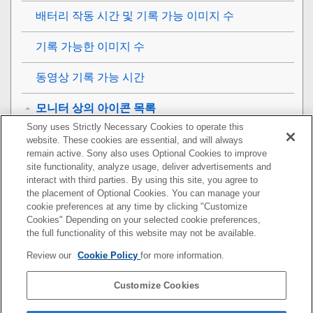
배터리 작동 시간 및 기록 가능 이미지 수
기록 가능한 이미지 수
동영상 기록 가능 시간
모니터 상의 아이콘 목록
Sony uses Strictly Necessary Cookies to operate this
정지 이미지 촬영 시 화면에 보이는 아이콘 목록
website. These cookies are essential, and will always
remain active. Sony also uses Optional Cookies to improve
site functionality, analyze usage, deliver advertisements and
동영상 촬영 시 화면에 보이는 아이콘 목록
interact with third parties. By using this site, you agree to
the placement of Optional Cookies. You can manage your
재생 화면 상의 아이콘 목록
cookie preferences at any time by clicking "Customize
Cookies" Depending on your selected cookie preferences,
사양
the full functionality of this website may not be available.
Review our
Cookie Policy
for more information.
상표
Customize Cookies
라이센스