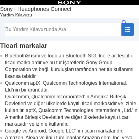
İçindekiler
Sony | Headphones Connect
Yardım Kılavuzu
Başlangıç Sayfası
Başlarken
Kullanım
Önemli bilgi
Ticari markalar
Ticari markalar
Sorun giderme
Bluetooth® ismi ve logoları Bluetooth SIG, Inc.'e ait tescilli
Erişilebilirlik
ticari markalardır ve bu tür işaretlerin Sony Group
Corporation ve bağlı kuruluşları tarafından her tür kullanımı
lisansa tabidir.
Qualcomm aptX, Qualcomm Technologies International,
Ltd’nin bir ürünüdür.
Qualcomm, Qualcomm Incorporated’ın Amerika Birleşik
Devletleri ve diğer ülkelerde kayıtlı ticari markasıdır ve izinle
kullanılır. aptX, Qualcomm Technologies International, Ltd.’ın
Amerika Birleşik Devletleri ve diğer ülkelerde kayıtlı ticari
markasıdır ve izinle kullanılır.
Google
ve
Android
,
Google LLC
’nin ticari markalarıdır.
Amazon
,
Alexa
ve ilgili tüm logolar
Amazon.com, Inc.
veya