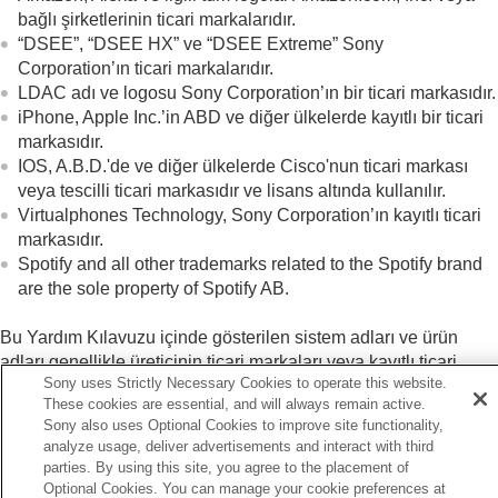
bağlı şirketlerinin ticari markalarıdır.
“
DSEE
”, “
DSEE HX
” ve “
DSEE Extreme
” Sony
Corporation’ın ticari markalarıdır.
LDAC
adı ve logosu Sony Corporation’ın bir ticari markasıdır.
iPhone
,
Apple Inc.
’in ABD ve diğer ülkelerde kayıtlı bir ticari
markasıdır.
IOS, A.B.D.'de ve diğer ülkelerde Cisco'nun ticari markası
veya tescilli ticari markasıdır ve lisans altında kullanılır.
Virtualphones Technology
, Sony Corporation’ın kayıtlı ticari
markasıdır.
Spotify and all other trademarks related to the Spotify brand
are the sole property of Spotify AB.
Bu Yardım Kılavuzu içinde gösterilen sistem adları ve ürün
adları genellikle üreticinin ticari markaları veya kayıtlı ticari
Sony uses Strictly Necessary Cookies to operate this website.
markalarıdır. ® ve ™ işaretleri bu Yardım Kılavuzu içinde
These cookies are essential, and will always remain active.
atılmıştır.
Sony also uses Optional Cookies to improve site functionality,
analyze usage, deliver advertisements and interact with third
parties. By using this site, you agree to the placement of
Optional Cookies. You can manage your cookie preferences at