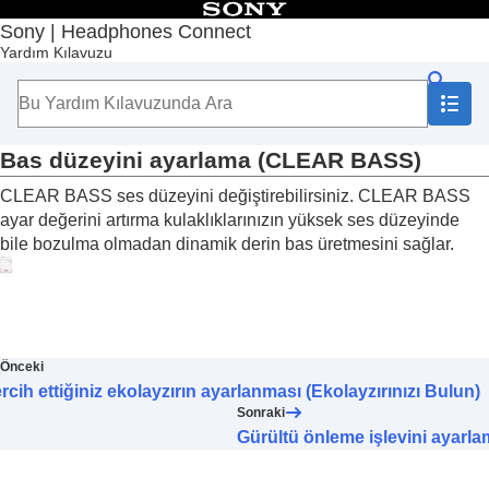
İçindekiler
Sony | Headphones Connect
Yardım Kılavuzu
Başlangıç Sayfası
Başlarken
Kullanım
“
Sony | Headphones Connect
” Panosu Hakkında
[Durum] sekmesinde görüntülenen işlevler
Bas düzeyini ayarlama (
CLEAR BASS
)
[Ses] sekmesinde görüntülenen işlevler
CLEAR BASS
ses düzeyini değiştirebilirsiniz.
CLEAR BASS
Hızlı Ses Ayarlarını Kullanma
ayar değerini artırma kulaklıklarınızın yüksek ses düzeyinde
Gürültü önleme işlevini ve ortam ses modunu
ayarlama (
Ortam Sesi Kontrolü
)
bile bozulma olmadan dinamik derin bas üretmesini sağlar.
Kulaklık takarken biriyle konuşma (
Sohbet için
Konuş deneyimi
)
Takma koşuluna ve atmosferik basınca göre
gürültü önleme işlevlerini optimize etme
(
Gürültü Önleme İyileştiricisi
)
Önceki
Ses Konumunu Kontrol Etme
rcih ettiğiniz ekolayzırın ayarlanması (Ekolayzırınızı Bulun)
Surround etkisini ayarlama (
Surround (VPT)
)
Sonraki
Ekolayzırı kullanarak ses kalitesini ayarlama
Gürültü önleme işlevini ayarl
(
Ekolayzır
)
Tercih ettiğiniz ekolayzırın ayarlanması