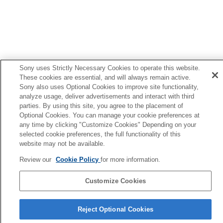
(
Ekolayzırınızı Bulun
)
Bas düzeyini ayarlama (
CLEAR BASS
)
Gürültü önleme işlevini ayarlama
360 Reality Audio
kurulumunu değiştirme
Android Kafa Takibi ile mekansal sesi optimize
etme (
Mekansal Ses ve Kafa Takibi
)
BLUETOOTH
bağlantısının (
Ses Kalitesi
Sony uses Strictly Necessary Cookies to operate this website.
Modu
) öncelik ayarının değiştirilmesi
These cookies are essential, and will always remain active.
BLUETOOTH
bağlantısının (
Bluetooth
Sony also uses Optional Cookies to improve site functionality,
analyze usage, deliver advertisements and interact with third
Bağlantı Kalitesi
) öncelik ayarının
parties. By using this site, you agree to the placement of
değiştirilmesi
Optional Cookies. You can manage your cookie preferences at
DSEE Extreme
Öğesini Ayarlama (Yüksek
any time by clicking "Customize Cookies" Depending on your
aralık telafisi)
selected cookie preferences, the full functionality of this
DSEE HX
Öğesini Ayarlama (Yüksek aralık
website may not be available.
telafisi)
DSEE
Öğesini Ayarlama (Yüksek aralık
Review our
Cookie Policy
for more information.
telafisi)
Takma açısını ölçerek mekansal sesi optimize
Customize Cookies
etme (
Mekansal Ses Optimizasyonu
)
Dil Seçimi Sayfası
Reject Optional Cookies
[Sistem] sekmesinde görüntülenen işlevler
4-730-255-16(1)
[Hizmetler] sekmesinde görüntülenen işlevler