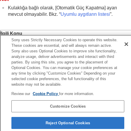
Geniş Alana Hafifçe Dokunun
ayarının
değiştirilmesi
Kulaklığa bağlı olarak, [
Otomatik Güç Kapatma
] ayarı
Dokunmatik sensör kontrol panelini ayarlama
mevcut olmayabilir. Bkz. “
Uyumlu aygıtların listesi
”.
[Ortam Sesi Kontrolü] Çalışma Ayarı
öğesinin
değiştirilmesi
Quick Access
öğesine atanan hizmeti
İlgili Konu
değiştirme
Sony uses Strictly Necessary Cookies to operate this website.
Uyumlu aygıtların listesi
BLUETOOTH
bağlantısı (
LE Audio
) öncelik
These cookies are essential, and will always remain active.
ayarının (
LE Audio Bağlantı Kalitesi
)
Sony also uses Optional Cookies to improve site functionality,
analyze usage, deliver advertisements and interact with third
değiştirilmesi
Önceki
parties. By using this site, you agree to the placement of
Kulaklıkların yukarı aşağı-aşağı yukarı ve
 uygun kulak içi kulaklık ucu boyutunuzun belirlenmesi
Optional Cookies. You can manage your cookie preferences at
sağdan sola-soldan sağa kafa hareketleri ile
nraki
any time by clicking "Customize Cookies" Depending on your
kontrolünü etkinleştirme (
Kafa Hareketi
)
ulaklıklar çıkarıldığında müzik çalmayı duraklatma (Kulaklık
selected cookie preferences, the full functionality of this
Kulaklık için bir
LE Audio
bağlantısının
çıkarıldığında durakl
website may not be available.
ayarlanması
En uygun kulak içi kulaklık ucu boyutunuzun
Review our
Cookie Policy
for more information.
belirlenmesi
Gücü otomatik olarak kapatmak için
Customize Cookies
ayarlama (
Otomatik Güç Kapatma
)
Dil Seçimi Sayfası
Kulaklıklar çıkarıldığında müzik çalmayı
Reject Optional Cookies
duraklatma (
Kulaklıklar çıkarıldığında
4-730-255-16(1)
duraklar
)