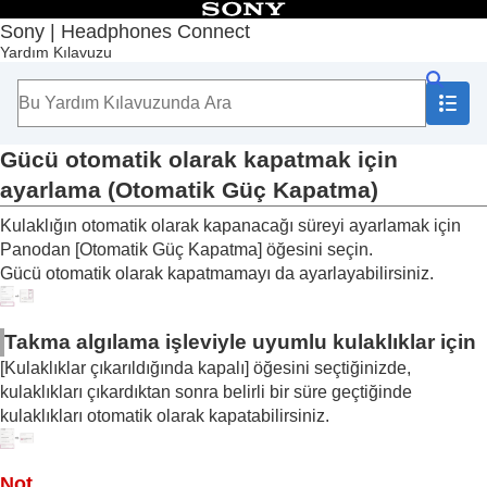
İçindekiler
Sony | Headphones Connect
Yardım Kılavuzu
Başlangıç Sayfası
Başlarken
Kullanım
“
Sony | Headphones Connect
” Panosu Hakkında
[Durum] sekmesinde görüntülenen işlevler
Gücü otomatik olarak kapatmak için
[Ses] sekmesinde görüntülenen işlevler
ayarlama (
Otomatik Güç Kapatma
)
[Sistem] sekmesinde görüntülenen işlevler
Çok noktalı bir bağlantıyı etkinleştirme (
Aynı
Kulaklığın otomatik olarak kapanacağı süreyi ayarlamak için
anda 2 cihaza bağlanın
)
Panodan [
Otomatik Güç Kapatma
] öğesini seçin.
Sesli Yardımcı ayarının değiştirilmesi
Gücü otomatik olarak kapatmamayı da ayarlayabilirsiniz.
Amazon Alexa
’yı sesinizle etkinleştirmenin
açma/kapatma ayarının değiştirilmesi (
Sesli
Yardımcı'yı Sesinizle Etkinleştirin
)
Takma algılama işleviyle uyumlu kulaklıklar için
Ses düzeyinin ortam seslerine göre otomatik
[
Kulaklıklar çıkarıldığında kapalı
] öğesini seçtiğinizde,
olarak ayarlanması (
Uyarlanabilir Ses Düzeyi
kulaklıkları çıkardıktan sonra belirli bir süre geçtiğinde
Kontrolü
)
kulaklıkları otomatik olarak kapatabilirsiniz.
Düğmenin veya dokunmatik sensörün işlevini
değiştirme
Dokunma işlemi işlevinin değiştirilmesi
Not