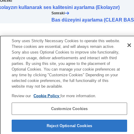
Önceki
(
Ekolayzırınızı Bulun
)
olayzırı kullanarak ses kalitesini ayarlama (Ekolayzır)
Bas düzeyini ayarlama (
CLEAR BASS
)
Sonraki
Gürültü önleme işlevini ayarlama
Bas düzeyini ayarlama (CLEAR BAS
360 Reality Audio
kurulumunu değiştirme
Android Kafa Takibi ile mekansal sesi optimize
etme (
Mekansal Ses ve Kafa Takibi
)
BLUETOOTH
bağlantısının (
Ses Kalitesi
Sony uses Strictly Necessary Cookies to operate this website.
Modu
) öncelik ayarının değiştirilmesi
These cookies are essential, and will always remain active.
BLUETOOTH
bağlantısının (
Bluetooth
Sony also uses Optional Cookies to improve site functionality,
analyze usage, deliver advertisements and interact with third
Bağlantı Kalitesi
) öncelik ayarının
parties. By using this site, you agree to the placement of
değiştirilmesi
Optional Cookies. You can manage your cookie preferences at
DSEE Extreme
Öğesini Ayarlama (Yüksek
any time by clicking "Customize Cookies" Depending on your
aralık telafisi)
selected cookie preferences, the full functionality of this
DSEE HX
Öğesini Ayarlama (Yüksek aralık
website may not be available.
telafisi)
DSEE
Öğesini Ayarlama (Yüksek aralık
Review our
Cookie Policy
for more information.
telafisi)
Takma açısını ölçerek mekansal sesi optimize
Customize Cookies
etme (
Mekansal Ses Optimizasyonu
)
Dil Seçimi Sayfası
Reject Optional Cookies
[Sistem] sekmesinde görüntülenen işlevler
4-730-255-16(1)
[Hizmetler] sekmesinde görüntülenen işlevler