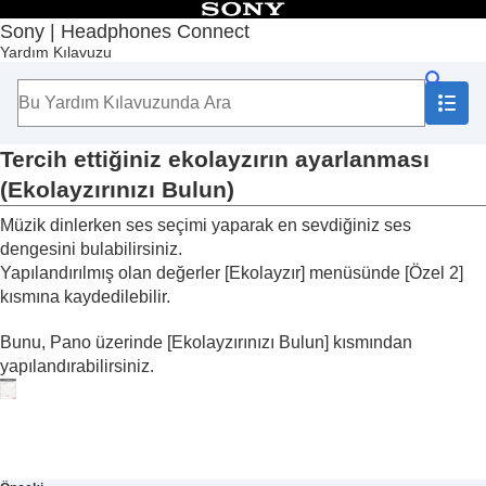
İçindekiler
Sony | Headphones Connect
Yardım Kılavuzu
Başlangıç Sayfası
Başlarken
Kullanım
“
Sony | Headphones Connect
” Panosu Hakkında
[Durum] sekmesinde görüntülenen işlevler
Tercih ettiğiniz ekolayzırın ayarlanması
[Ses] sekmesinde görüntülenen işlevler
(
Ekolayzırınızı Bulun
)
Hızlı Ses Ayarlarını Kullanma
Gürültü önleme işlevini ve ortam ses modunu
Müzik dinlerken ses seçimi yaparak en sevdiğiniz ses
ayarlama (
Ortam Sesi Kontrolü
)
dengesini bulabilirsiniz.
Kulaklık takarken biriyle konuşma (
Sohbet için
Yapılandırılmış olan değerler [
Ekolayzır
] menüsünde [
Özel 2
]
Konuş deneyimi
)
kısmına kaydedilebilir.
Takma koşuluna ve atmosferik basınca göre
gürültü önleme işlevlerini optimize etme
Bunu, Pano üzerinde [
Ekolayzırınızı Bulun
] kısmından
(
Gürültü Önleme İyileştiricisi
)
yapılandırabilirsiniz.
Ses Konumunu Kontrol Etme
Surround etkisini ayarlama (
Surround (VPT)
)
Ekolayzırı kullanarak ses kalitesini ayarlama
(
Ekolayzır
)
Tercih ettiğiniz ekolayzırın ayarlanması