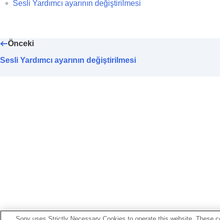
Geniş Alana Hafifçe Dokunun
ayarının
Sesli Yardımcı ayarının değiştirilmesi
Dokunmatik sensör kontrol panelini 
[Ortam Sesi Kontrolü] Çalışma Ayarı
ö
Quick Access
öğesine atanan hizmeti
Önceki
BLUETOOTH
bağlantısı (
LE Audio
) ö
Sesli Yardımcı ayarının değiştirilmesi
Kulaklıkların yukarı aşağı-aşağı yukar
(
Kafa Hareketi
)
Kulaklık için bir
LE Audio
bağlantısını
En uygun kulak içi kulaklık ucu boyut
Gücü otomatik olarak kapatmak için a
Kulaklıklar çıkarıldığında müzik çalm
Güç tasarrufunu ayarlama (
Güç tasar
Gelen çağrı için Titreşimi ayarlama
Bir telefon çağrısı sırasında kendi se
Bildirim ve Sesli Kılavuzu Ayarlama
Yazılım indirme ve güncelleme yönte
Ayarların başlatılması
Sony uses Strictly Necessary Cookies to operate this website. These co