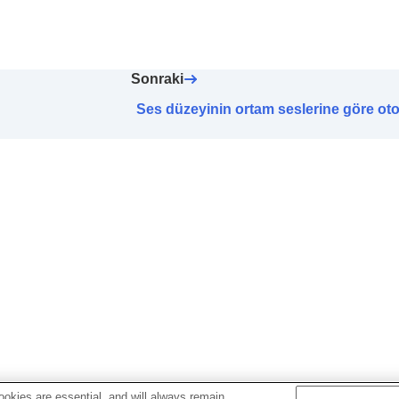
 değiştirilmesi
ayarlama
ğesinin değiştirilmesi
 değiştirme
Sonraki
ncelik ayarının (
LE Audio Bağlantı Kalitesi
) değiştirilmesi
Ses düzeyinin ortam seslerine göre oto
ı ve sağdan sola-soldan sağa kafa hareketleri ile kontrol
n ayarlanması
unuzun belirlenmesi
yarlama (
Otomatik Güç Kapatma
)
ayı duraklatma (
Kulaklıklar çıkarıldığında duraklar
)
rufuyla bekle
)
sinizin duyulmasını kolaylaştırma (
Bir Telefon Çağrısı Sır
mlerinin ayarlanması
okies are essential, and will always remain