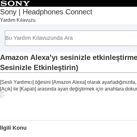
Sony | Headphones Connect
Yardım Kılavuzu
Başlangıç Sayfası
Başlarken
Kullanım
“
Sony | Headphones Connect
” Panosu Ha
[Durum] sekmesinde görüntülenen işlevler
Amazon Alexa
’yı sesinizle etkinleştir
[Ses] sekmesinde görüntülenen işlevler
Sesinizle Etkinleştirin
)
[Sistem] sekmesinde görüntülenen işlevle
Çok noktalı bir bağlantıyı etkinleştirme
[Sesli Yardımcı
] öğesini [
Amazon Alexa
] olarak ayarladığınızda
Sesli Yardımcı ayarının değiştirilmesi
[
Açık
] ile [
Kapalı
] arasında ayarı değiştirmek için anahtara doku
Amazon Alexa
’yı sesinizle etkinle
Sesinizle Etkinleştirin
)
Ses düzeyinin ortam seslerine göre o
Düğmenin veya dokunmatik sensörün i
İlgili Konu
Dokunma işlemi işlevinin değiştirilmes