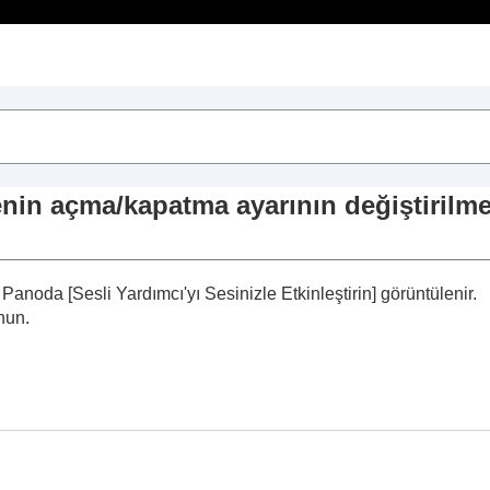
İçindekiler
kkında
menin açma/kapatma ayarının değiştirilme
r
 (
Aynı anda 2 cihaza bağlanın
)
, Panoda [
Sesli Yardımcı'yı Sesinizle Etkinleştirin
] görüntülenir.
nun.
ştirmenin açma/kapatma ayarının değiştirilmesi (
Sesli
tomatik olarak ayarlanması (
Uyarlanabilir Ses Düzeyi Ko
şlevini değiştirme
i