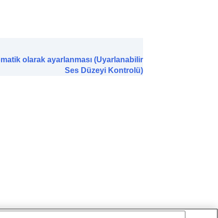
matik olarak ayarlanması (Uyarlanabilir
ünü etkinleştirme
Ses Düzeyi Kontrolü)
asında Sesi Al
)