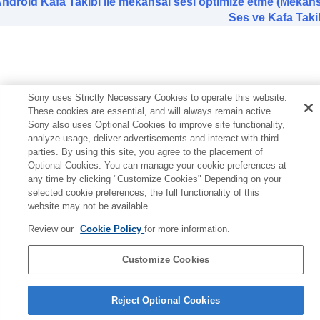
ndroid Kafa Takibi ile mekansal sesi optimize etme (Mekan
(
Ekolayzırınızı Bulun
)
Ses ve Kafa Taki
Bas düzeyini ayarlama (
CLEAR BASS
)
Gürültü önleme işlevini ayarlama
360 Reality Audio
kurulumunu değiştirme
Android Kafa Takibi ile mekansal sesi optimize
etme (
Mekansal Ses ve Kafa Takibi
)
BLUETOOTH
bağlantısının (
Ses Kalitesi
Sony uses Strictly Necessary Cookies to operate this website.
Modu
) öncelik ayarının değiştirilmesi
These cookies are essential, and will always remain active.
BLUETOOTH
bağlantısının (
Bluetooth
Sony also uses Optional Cookies to improve site functionality,
analyze usage, deliver advertisements and interact with third
Bağlantı Kalitesi
) öncelik ayarının
parties. By using this site, you agree to the placement of
değiştirilmesi
Optional Cookies. You can manage your cookie preferences at
DSEE Extreme
Öğesini Ayarlama (Yüksek
any time by clicking "Customize Cookies" Depending on your
aralık telafisi)
selected cookie preferences, the full functionality of this
DSEE HX
Öğesini Ayarlama (Yüksek aralık
website may not be available.
telafisi)
DSEE
Öğesini Ayarlama (Yüksek aralık
Review our
Cookie Policy
for more information.
telafisi)
Takma açısını ölçerek mekansal sesi optimize
Customize Cookies
etme (
Mekansal Ses Optimizasyonu
)
Dil Seçimi Sayfası
Reject Optional Cookies
[Sistem] sekmesinde görüntülenen işlevler
4-730-255-16(1)
[Hizmetler] sekmesinde görüntülenen işlevler