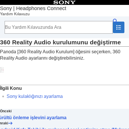
İçindekiler
Sony | Headphones Connect
Yardım Kılavuzu
Başlangıç Sayfası
Başlarken
Kullanım
“
Sony | Headphones Connect
” Panosu Hakkında
[Durum] sekmesinde görüntülenen işlevler
360 Reality Audio
kurulumunu değiştirme
[Ses] sekmesinde görüntülenen işlevler
Panoda [
360 Reality Audio Kurulum
] öğesini seçerken,
360
Hızlı Ses Ayarlarını Kullanma
Reality Audio
ayarlarını değiştirebilirsiniz.
Gürültü önleme işlevini ve ortam ses modunu
ayarlama (
Ortam Sesi Kontrolü
)
Kulaklık takarken biriyle konuşma (
Sohbet için
Konuş deneyimi
)
Takma koşuluna ve atmosferik basınca göre
gürültü önleme işlevlerini optimize etme
İlgili Konu
(
Gürültü Önleme İyileştiricisi
)
Sony kulaklığınızı ayarlama
Ses Konumunu Kontrol Etme
Surround etkisini ayarlama (
Surround (VPT)
)
Önceki
Ekolayzırı kullanarak ses kalitesini ayarlama
rültü önleme işlevini ayarlama
(
Ekolayzır
)
nraki
Tercih ettiğiniz ekolayzırın ayarlanması