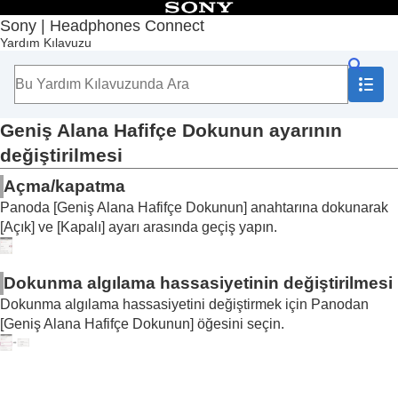
İçindekiler
Sony | Headphones Connect
Yardım Kılavuzu
Başlangıç Sayfası
Başlarken
Kullanım
“
Sony | Headphones Connect
” Panosu Hakkında
[Durum] sekmesinde görüntülenen işlevler
Geniş Alana Hafifçe Dokunun
ayarının
[Ses] sekmesinde görüntülenen işlevler
değiştirilmesi
[Sistem] sekmesinde görüntülenen işlevler
Çok noktalı bir bağlantıyı etkinleştirme (
Aynı
Açma/kapatma
anda 2 cihaza bağlanın
)
Panoda [
Geniş Alana Hafifçe Dokunun
] anahtarına dokunarak
Sesli Yardımcı ayarının değiştirilmesi
[
Açık
] ve [
Kapalı
] ayarı arasında geçiş yapın.
Amazon Alexa
’yı sesinizle etkinleştirmenin
açma/kapatma ayarının değiştirilmesi (
Sesli
Yardımcı'yı Sesinizle Etkinleştirin
)
Dokunma algılama hassasiyetinin değiştirilmesi
Ses düzeyinin ortam seslerine göre otomatik
Dokunma algılama hassasiyetini değiştirmek için Panodan
olarak ayarlanması (
Uyarlanabilir Ses Düzeyi
[
Geniş Alana Hafifçe Dokunun
] öğesini seçin.
Kontrolü
)
Düğmenin veya dokunmatik sensörün işlevini
değiştirme
Dokunma işlemi işlevinin değiştirilmesi