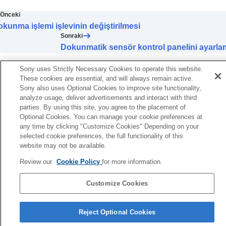
Geniş Alana Hafifçe Dokunun
ayarının
değiştirilmesi
Önceki
Dokunmatik sensör kontrol panelini ayarlama
kunma işlemi işlevinin değiştirilmesi
[Ortam Sesi Kontrolü] Çalışma Ayarı
öğesinin
Sonraki
değiştirilmesi
Dokunmatik sensör kontrol panelini ayarla
Quick Access
öğesine atanan hizmeti
değiştirme
Sony uses Strictly Necessary Cookies to operate this website.
BLUETOOTH
bağlantısı (
LE Audio
) öncelik
These cookies are essential, and will always remain active.
ayarının (
LE Audio Bağlantı Kalitesi
)
Sony also uses Optional Cookies to improve site functionality,
analyze usage, deliver advertisements and interact with third
değiştirilmesi
parties. By using this site, you agree to the placement of
Kulaklıkların yukarı aşağı-aşağı yukarı ve
Optional Cookies. You can manage your cookie preferences at
sağdan sola-soldan sağa kafa hareketleri ile
any time by clicking "Customize Cookies" Depending on your
kontrolünü etkinleştirme (
Kafa Hareketi
)
selected cookie preferences, the full functionality of this
Kulaklık için bir
LE Audio
bağlantısının
website may not be available.
ayarlanması
En uygun kulak içi kulaklık ucu boyutunuzun
Review our
Cookie Policy
for more information.
belirlenmesi
Gücü otomatik olarak kapatmak için ayarlama
Customize Cookies
(
Otomatik Güç Kapatma
)
Dil Seçimi Sayfası
Kulaklıklar çıkarıldığında müzik çalmayı
Reject Optional Cookies
duraklatma (
Kulaklıklar çıkarıldığında
4-730-255-16(1)
duraklar
)