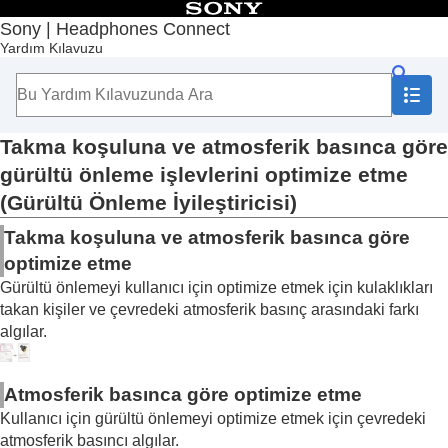
İçindekiler
Sony | Headphones Connect
Yardım Kılavuzu
Başlangıç Sayfası
Başlarken
Kullanım
“
Sony | Headphones Connect
” Panosu Hakkında
[Durum] sekmesinde görüntülenen işlevler
Takma koşuluna ve atmosferik basınca göre
[Ses] sekmesinde görüntülenen işlevler
gürültü önleme işlevlerini optimize etme
Hızlı Ses Ayarlarını Kullanma
(
Gürültü Önleme İyileştiricisi
)
Gürültü önleme işlevini ve ortam ses modunu
ayarlama (
Ortam Sesi Kontrolü
)
Takma koşuluna ve atmosferik basınca göre
Kulaklık takarken biriyle konuşma (
Sohbet için
optimize etme
Konuş deneyimi
)
Takma koşuluna ve atmosferik basınca
Gürültü önlemeyi kullanıcı için optimize etmek için kulaklıkları
göre gürültü önleme işlevlerini optimize
takan kişiler ve çevredeki atmosferik basınç arasındaki farkı
etme (
Gürültü Önleme İyileştiricisi
)
algılar.
Ses Konumunu Kontrol Etme
Surround etkisini ayarlama (
Surround (VPT)
)
Ekolayzırı kullanarak ses kalitesini ayarlama
Atmosferik basınca göre optimize etme
(
Ekolayzır
)
Kullanıcı için gürültü önlemeyi optimize etmek için çevredeki
Tercih ettiğiniz ekolayzırın ayarlanması
atmosferik basıncı algılar.