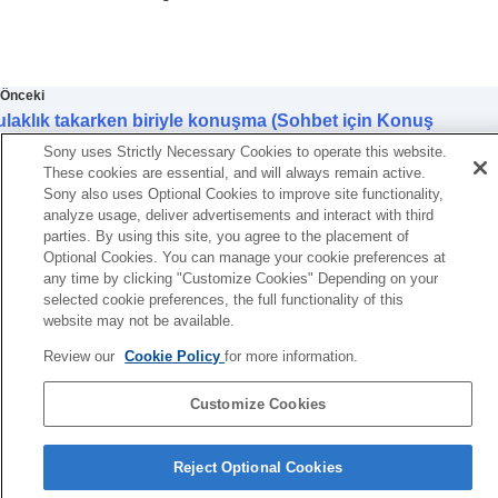
(
Ekolayzırınızı Bulun
)
Bas düzeyini ayarlama (
CLEAR BASS
)
Gürültü önleme işlevini ayarlama
360 Reality Audio
kurulumunu değiştirme
Önceki
Android Kafa Takibi ile mekansal sesi optimize
laklık takarken biriyle konuşma (Sohbet için Konuş
etme (
Mekansal Ses ve Kafa Takibi
)
eneyimi)
BLUETOOTH
bağlantısının (
Ses Kalitesi
Sony uses Strictly Necessary Cookies to operate this website.
Sonraki
Modu
) öncelik ayarının değiştirilmesi
These cookies are essential, and will always remain active.
Ses Konumunu Kontrol Et
BLUETOOTH
bağlantısının (
Bluetooth
Sony also uses Optional Cookies to improve site functionality,
analyze usage, deliver advertisements and interact with third
Bağlantı Kalitesi
) öncelik ayarının
parties. By using this site, you agree to the placement of
değiştirilmesi
Optional Cookies. You can manage your cookie preferences at
DSEE Extreme
Öğesini Ayarlama (Yüksek
any time by clicking "Customize Cookies" Depending on your
aralık telafisi)
selected cookie preferences, the full functionality of this
DSEE HX
Öğesini Ayarlama (Yüksek aralık
website may not be available.
telafisi)
DSEE
Öğesini Ayarlama (Yüksek aralık
Review our
Cookie Policy
for more information.
telafisi)
Takma açısını ölçerek mekansal sesi optimize
Customize Cookies
etme (
Mekansal Ses Optimizasyonu
)
Dil Seçimi Sayfası
Reject Optional Cookies
[Sistem] sekmesinde görüntülenen işlevler
4-730-255-16(1)
[Hizmetler] sekmesinde görüntülenen işlevler