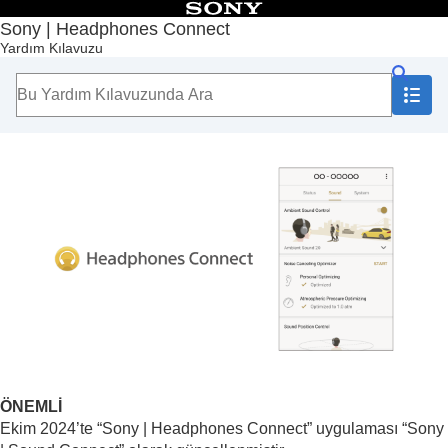
İçindekiler
Sony | Headphones Connect
Yardım Kılavuzu
Başlangıç Sayfası
Başlarken
Kullanım
Önemli bilgi
Sorun giderme
Erişilebilirlik
ÖNEMLİ
Ekim 2024’te “
Sony | Headphones Connect
” uygulaması “
Sony