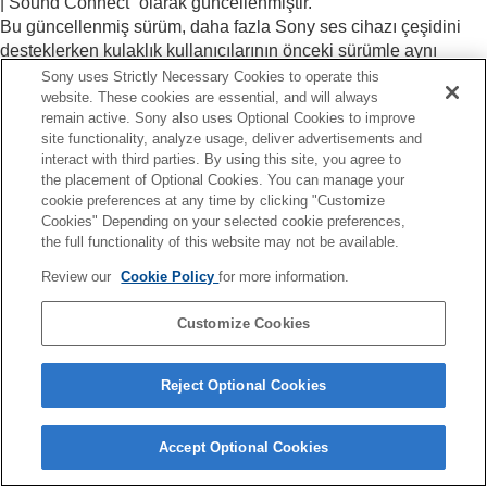
| Sound Connect
” olarak güncellenmiştir.
Bu güncellenmiş sürüm, daha fazla Sony ses cihazı çeşidini
desteklerken kulaklık kullanıcılarının önceki sürümle aynı
özelliklerin ve işlevlerin keyfini çıkarmalarını sağlamaktadır.
Sony uses Strictly Necessary Cookies to operate this
“
Sony | Sound Connect
” (önceden “
Sony | Headphones
website. These cookies are essential, and will always
remain active. Sony also uses Optional Cookies to improve
Connect
”) güncellemesi için modelinizin destek sayfasını
site functionality, analyze usage, deliver advertisements and
kontrol edin.
interact with third parties. By using this site, you agree to
the placement of Optional Cookies. You can manage your
PDF’yi İndir
cookie preferences at any time by clicking "Customize
Cookies" Depending on your selected cookie preferences,
the full functionality of this website may not be available.
Review our
Cookie Policy
for more information.
Customize Cookies
Reject Optional Cookies
Dil Seçimi Sayfası
4-730-255-16(1)
Accept Optional Cookies
Copyright 2017 Sony Corporation