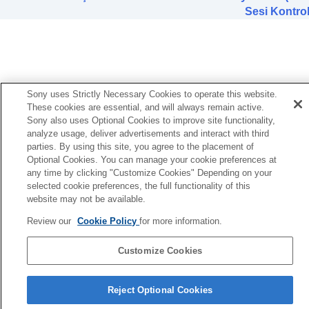
(
Ekolayzırınızı Bulun
)
Sesi Kontro
Bas düzeyini ayarlama (
CLEAR BASS
)
Gürültü önleme işlevini ayarlama
360 Reality Audio
kurulumunu değiştirme
Android Kafa Takibi ile mekansal sesi optimize
etme (
Mekansal Ses ve Kafa Takibi
)
BLUETOOTH
bağlantısının (
Ses Kalitesi
Sony uses Strictly Necessary Cookies to operate this website.
Modu
) öncelik ayarının değiştirilmesi
These cookies are essential, and will always remain active.
BLUETOOTH
bağlantısının (
Bluetooth
Sony also uses Optional Cookies to improve site functionality,
analyze usage, deliver advertisements and interact with third
Bağlantı Kalitesi
) öncelik ayarının
parties. By using this site, you agree to the placement of
değiştirilmesi
Optional Cookies. You can manage your cookie preferences at
DSEE Extreme
Öğesini Ayarlama (Yüksek
any time by clicking "Customize Cookies" Depending on your
aralık telafisi)
selected cookie preferences, the full functionality of this
DSEE HX
Öğesini Ayarlama (Yüksek aralık
website may not be available.
telafisi)
DSEE
Öğesini Ayarlama (Yüksek aralık
Review our
Cookie Policy
for more information.
telafisi)
Takma açısını ölçerek mekansal sesi optimize
Customize Cookies
etme (
Mekansal Ses Optimizasyonu
)
Dil Seçimi Sayfası
Reject Optional Cookies
[Sistem] sekmesinde görüntülenen işlevler
4-730-255-16(1)
[Hizmetler] sekmesinde görüntülenen işlevler