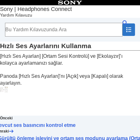
İçindekiler
Sony | Headphones Connect
Yardım Kılavuzu
Başlangıç Sayfası
Başlarken
Kullanım
“
Sony | Headphones Connect
” Panosu Hakkında
[Durum] sekmesinde görüntülenen işlevler
Hızlı Ses Ayarlarını Kullanma
[Ses] sekmesinde görüntülenen işlevler
[
Hızlı Ses Ayarları
] [
Ortam Sesi Kontrolü
] ve [
Ekolayzır
]’ı
Hızlı Ses Ayarlarını Kullanma
kolayca ayarlamanızı sağlar.
Gürültü önleme işlevini ve ortam ses modunu
ayarlama (
Ortam Sesi Kontrolü
)
Panoda [
Hızlı Ses Ayarları
]’nı [
Açık
] veya [
Kapalı
] olarak
Kulaklık takarken biriyle konuşma (
Sohbet için
Konuş deneyimi
)
ayarlayın.
Takma koşuluna ve atmosferik basınca göre
gürültü önleme işlevlerini optimize etme
(
Gürültü Önleme İyileştiricisi
)
Ses Konumunu Kontrol Etme
Surround etkisini ayarlama (
Surround (VPT)
)
Önceki
Ekolayzırı kullanarak ses kalitesini ayarlama
vcut ses basıncını kontrol etme
(
Ekolayzır
)
nraki
Tercih ettiğiniz ekolayzırın ayarlanması
Gürültü önleme işlevini ve ortam ses modunu ayarlama (Or