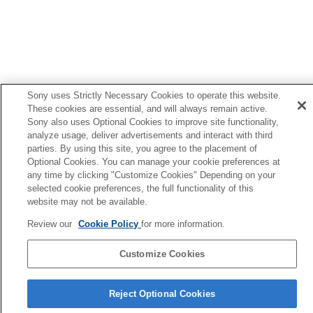
Geniş Alana Hafifçe Dokunun
ayarının
değiştirilmesi
Dokunmatik sensör kontrol panelini ayarlama
[Ortam Sesi Kontrolü] Çalışma Ayarı
öğesinin
değiştirilmesi
Quick Access
öğesine atanan hizmeti
değiştirme
Sony uses Strictly Necessary Cookies to operate this website.
BLUETOOTH
bağlantısı (
LE Audio
) öncelik
These cookies are essential, and will always remain active.
ayarının (
LE Audio Bağlantı Kalitesi
)
Sony also uses Optional Cookies to improve site functionality,
analyze usage, deliver advertisements and interact with third
değiştirilmesi
parties. By using this site, you agree to the placement of
Kulaklıkların yukarı aşağı-aşağı yukarı ve
Optional Cookies. You can manage your cookie preferences at
sağdan sola-soldan sağa kafa hareketleri ile
any time by clicking "Customize Cookies" Depending on your
kontrolünü etkinleştirme (
Kafa Hareketi
)
selected cookie preferences, the full functionality of this
Kulaklık için bir
LE Audio
bağlantısının
website may not be available.
ayarlanması
En uygun kulak içi kulaklık ucu boyutunuzun
Review our
Cookie Policy
for more information.
belirlenmesi
Gücü otomatik olarak kapatmak için ayarlama
Customize Cookies
(
Otomatik Güç Kapatma
)
Dil Seçimi Sayfası
Kulaklıklar çıkarıldığında müzik çalmayı
Reject Optional Cookies
duraklatma (
Kulaklıklar çıkarıldığında
4-730-255-16(1)
duraklar
)