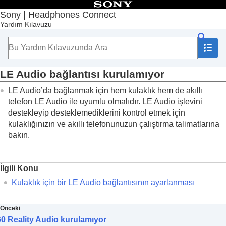
İçindekiler
Sony | Headphones Connect
Yardım Kılavuzu
Başlangıç Sayfası
Başlarken
Kullanım
Önemli bilgi
Sorun giderme
LE Audio
bağlantısı kurulamıyor
[
Uyarlanabilir Ses Kontrolü
] öğesindeki durum,
LE Audio
’da bağlanmak için hem kulaklık hem de akıllı
hareketsiz duruyorsanız bile doğru şekilde
telefon
LE Audio
ile uyumlu olmalıdır.
LE Audio
işlevini
yansıtılmaz
Sık kullandığınız konum [
Uyarlanabilir Ses
destekleyip desteklemediklerini kontrol etmek için
Kontrolü
] içinde düzgün algılanmadı
kulaklığınızın ve akıllı telefonunuzun çalıştırma talimatlarına
Aygıt adı “
Sony | Headphones Connect
” içinde
bakın.
görüntülenmezse ne olur?
360 Reality Audio
kurulamıyor
LE Audio
bağlantısı kurulamıyor
İlgili Konu
Sesli kılavuz duyulmuyorsa ne yapmalı?
Kulaklık için bir
LE Audio
bağlantısının ayarlanması
Erişilebilirlik
Önceki
0 Reality Audio kurulamıyor