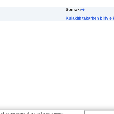
S
)
Sonraki
irme
Kulaklık takarken biriyl
 optimize etme (
Mekansal Ses ve Kafa Takibi
)
tesi Modu
) öncelik ayarının değiştirilmesi
 Bağlantı Kalitesi
) öncelik ayarının değiştirilmesi
ek aralık telafisi)
alık telafisi)
 telafisi)
optimize etme (
Mekansal Ses Optimizasyonu
)
r
ler
ktivite
)
tirilmesi
okies are essential, and will always remain