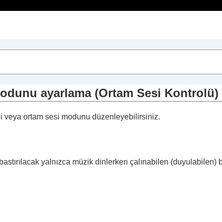
İçindekiler
kkında
modunu ayarlama (
Ortam Sesi Kontrolü
)
ni veya ortam sesi modunu düzenleyebilirsiniz.
ses modunu ayarlama (
Ortam Sesi Kontrolü
)
hbet için Konuş deneyimi
)
 göre gürültü önleme işlevlerini optimize etme (
Gürültü 
stırılacak yalnızca müzik dinlerken çalınabilen (duyulabilen) bildi
 (VPT)
)
yarlama (
Ekolayzır
)
ı (
Ekolayzırınızı Bulun
)