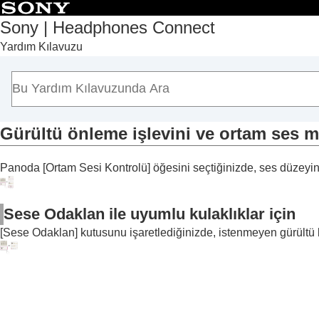
Sony | Headphones Connect
Yardım Kılavuzu
Başlangıç Sayfası
Başlarken
Kullanım
“
Sony | Headphones Connect
” Panosu Ha
[Durum] sekmesinde görüntülenen işlevler
Gürültü önleme işlevini ve ortam ses 
[Ses] sekmesinde görüntülenen işlevler
Panoda [
Ortam Sesi Kontrolü
] öğesini seçtiğinizde, ses düzeyi
Hızlı Ses Ayarlarını Kullanma
Gürültü önleme işlevini ve ortam 
Kulaklık takarken biriyle konuşma (
So
Sese Odaklan ile uyumlu kulaklıklar için
Takma koşuluna ve atmosferik basınca
[
Sese Odaklan
] kutusunu işaretlediğinizde, istenmeyen gürültü ba
Ses Konumunu Kontrol Etme
Surround etkisini ayarlama (
Surround
Ekolayzırı kullanarak ses kalitesini a
Tercih ettiğiniz ekolayzırın ayarlanmas