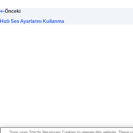
Bas düzeyini ayarlama (
CLEAR BAS
Gürültü önleme işlevini ayarlama
Önceki
360 Reality Audio
kurulumunu değişt
Hızlı Ses Ayarlarını Kullanma
Android Kafa Takibi ile mekansal sesi
BLUETOOTH
bağlantısının (
Ses Kali
BLUETOOTH
bağlantısının (
Bluetooth
DSEE Extreme
Öğesini Ayarlama (Yüks
DSEE HX
Öğesini Ayarlama (Yüksek ar
DSEE
Öğesini Ayarlama (Yüksek aralık
Takma açısını ölçerek mekansal sesi 
[Sistem] sekmesinde görüntülenen işlevle
[Hizmetler] sekmesinde görüntülenen işlev
Kulaklığınızı nasıl kullandığınızı görmek (
A
Akıllı telefonunuza bir pencere öğesi yerleş
Önemli bilgi
Sorun giderme
Sony uses Strictly Necessary Cookies to operate this website. These co