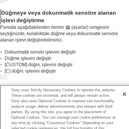
Geniş Alana Hafifçe Dokunun
ayarının
değiştirilmesi
Düğmeye veya dokunmatik sensöre atanan
Dokunmatik sensör kontrol panelini ayarlama
[Ortam Sesi Kontrolü] Çalışma Ayarı
öğesinin
işlevi değiştirme
değiştirilmesi
Panoda aşağıdakilerden birinin
(ayarlar) simgesini
Quick Access
öğesine atanan hizmeti
seçtiğinizde, kulaklıktaki düğme veya dokunmatik sensöre
değiştirme
atanan işlevi değiştirebilirsiniz.
BLUETOOTH
bağlantısı (
LE Audio
) öncelik
ayarının (
LE Audio Bağlantı Kalitesi
)
Dokunmatik sensör işlevini değiştir
değiştirilmesi
Düğme işlevini değiştir
Kulaklıkların yukarı aşağı-aşağı yukarı ve
[CUSTOM] düğm. işlevini değiştir
sağdan sola-soldan sağa kafa hareketleri ile
[C] düğm. işlevini değiştir
kontrolünü etkinleştirme (
Kafa Hareketi
)
Kulaklık için bir
LE Audio
bağlantısının
ayarlanması
İpucu
Sony uses Strictly Necessary Cookies to operate this website.
En uygun kulak içi kulaklık ucu boyutunuzun
These cookies are essential, and will always remain active.
Düğme adı kulaklıklara bağlı olarak değişir.
belirlenmesi
Sony also uses Optional Cookies to improve site functionality,
Gücü otomatik olarak kapatmak için ayarlama
analyze usage, deliver advertisements and interact with third
(
Otomatik Güç Kapatma
)
parties. By using this site, you agree to the placement of
Kulaklıklar çıkarıldığında müzik çalmayı
Optional Cookies. You can manage your cookie preferences at
duraklatma (
Kulaklıklar çıkarıldığında
any time by clicking "Customize Cookies" Depending on your
Önceki
selected cookie preferences, the full functionality of this
duraklar
)