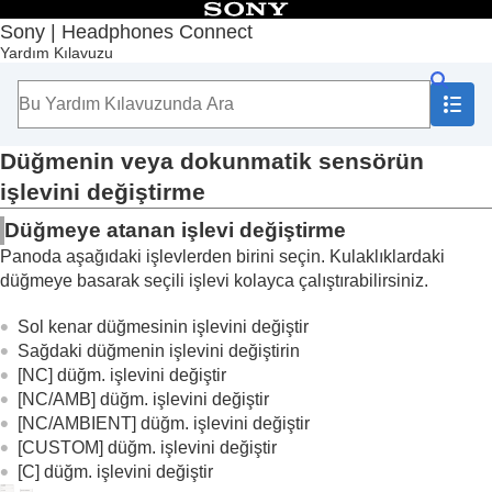
İçindekiler
Sony | Headphones Connect
Yardım Kılavuzu
Başlangıç Sayfası
Başlarken
Kullanım
“
Sony | Headphones Connect
” Panosu Hakkında
[Durum] sekmesinde görüntülenen işlevler
Düğmenin veya dokunmatik sensörün
[Ses] sekmesinde görüntülenen işlevler
işlevini değiştirme
[Sistem] sekmesinde görüntülenen işlevler
Çok noktalı bir bağlantıyı etkinleştirme (
Aynı
Düğmeye atanan işlevi değiştirme
anda 2 cihaza bağlanın
)
Panoda aşağıdaki işlevlerden birini seçin. Kulaklıklardaki
Sesli Yardımcı ayarının değiştirilmesi
düğmeye basarak seçili işlevi kolayca çalıştırabilirsiniz.
Amazon Alexa
’yı sesinizle etkinleştirmenin
açma/kapatma ayarının değiştirilmesi (
Sesli
Sol kenar düğmesinin işlevini değiştir
Yardımcı'yı Sesinizle Etkinleştirin
)
Sağdaki düğmenin işlevini değiştirin
Ses düzeyinin ortam seslerine göre otomatik
[NC] düğm. işlevini değiştir
olarak ayarlanması (
Uyarlanabilir Ses Düzeyi
[NC/AMB] düğm. işlevini değiştir
Kontrolü
)
[NC/AMBIENT] düğm. işlevini değiştir
Düğmenin veya dokunmatik sensörün
[CUSTOM] düğm. işlevini değiştir
işlevini değiştirme
[C] düğm. işlevini değiştir
Dokunma işlemi işlevinin değiştirilmesi