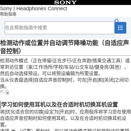
目录
Sony | Headphones Connect
帮助指南
首页
入门
如何使用
关于“
Sony | Headphones Connect
”仪表盘
[状态]选项卡中显示的功能
检测动作或位置并自动调节降噪功能（
自适应声
检测动作或位置并自动调节降噪功能（
自适应
音控制
）
声音控制
）
更改多点连接的设备（
当前正在连接的设备
）
检测动作模式（
正在停留
/
正在步行
/
正在奔跑
/
搭乘交通工具
）或
更改多点连接时的音乐播放设备
常到访位置（
家
/
工作场所
/
学校
/
车站
/
公交车站
/
健身房
/
其他
），
控制正在播放的歌曲
然后自动选择预设。可以将预设编辑为所需设置。
查看当前声压
当从仪表盘选择[
自适应声音控制
]时，可在[
开启
]和[
关闭
]之间切
[声音]选项卡中显示的功能
换。
[系统]选项卡中显示的功能
[服务]选项卡中显示的功能
查看您是如何使用耳机（
活动
）
学习如何使用耳机以及在合适时机切换耳机设置
在您的智能手机上安置一个小工具
将[
优化适合您的切换
]设定为[
开启
]时，应用程序将学习您在使用
重要信息
自适应声音控制
时如何使用耳机，以及在合适时机切换耳机设
故障排除
置。
辅助功能