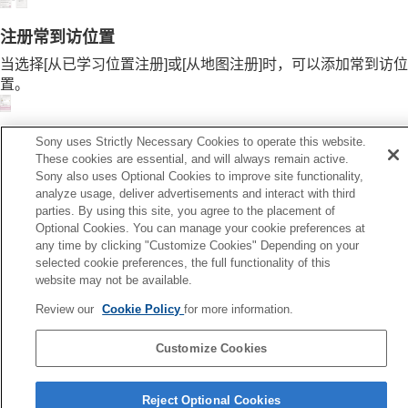
注册常到访位置
当选择[
从已学习位置注册
]或[
从地图注册
]时，可以添加常到访位
置。
Sony uses Strictly Necessary Cookies to operate this website.
These cookies are essential, and will always remain active.
相关主题
Sony also uses Optional Cookies to improve site functionality,
即使站着不动，[
自适应声音控制
]上的状态也无法正确反映
analyze usage, deliver advertisements and interact with third
parties. By using this site, you agree to the placement of
[
自适应声音控制
]未正确检测常到访位置
Optional Cookies. You can manage your cookie preferences at
any time by clicking "Customize Cookies" Depending on your
上一页
selected cookie preferences, the full functionality of this
于“Sony | Headphones Connect”仪表盘
website may not be available.
下一页
Review our
Cookie Policy
for more information.
更改多点连接的设备（当前正在连接的设备
Customize Cookies
语言选择页面
Reject Optional Cookies
4-730-255-46(1)