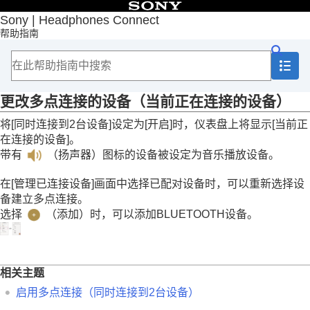
目录
Sony | Headphones Connect
帮助指南
首页
入门
如何使用
关于“
Sony | Headphones Connect
”仪表盘
[状态]选项卡中显示的功能
更改多点连接的设备（
当前正在连接的设备
）
检测动作或位置并自动调节降噪功能（
自适应
将[
同时连接到2台设备
]设定为[
开启
]时，仪表盘上将显示[
当前正
声音控制
）
在连接的设备
]。
更改多点连接的设备（
当前正在连接的设备
）
更改多点连接时的音乐播放设备
带有
（扬声器）图标的设备被设定为音乐播放设备。
控制正在播放的歌曲
查看当前声压
在[
管理已连接设备
]画面中选择已配对设备时，可以重新选择设
备建立多点连接。
[声音]选项卡中显示的功能
选择
（添加）时，可以添加
BLUETOOTH
设备。
[系统]选项卡中显示的功能
[服务]选项卡中显示的功能
查看您是如何使用耳机（
活动
）
在您的智能手机上安置一个小工具
相关主题
重要信息
故障排除
启用多点连接（
同时连接到2台设备
）
辅助功能