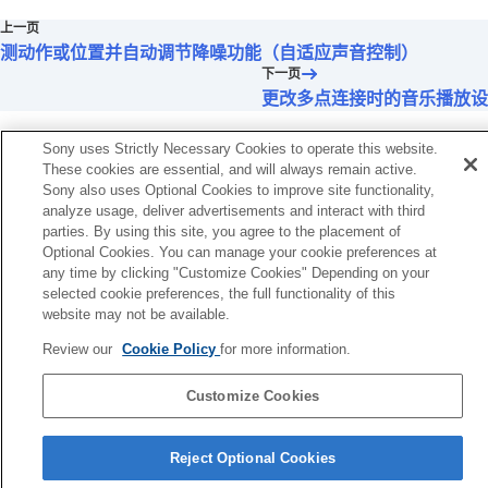
上一页
测动作或位置并自动调节降噪功能（自适应声音控制）
下一页
更改多点连接时的音乐播放设
Sony uses Strictly Necessary Cookies to operate this website.
These cookies are essential, and will always remain active.
Sony also uses Optional Cookies to improve site functionality,
analyze usage, deliver advertisements and interact with third
parties. By using this site, you agree to the placement of
Optional Cookies. You can manage your cookie preferences at
any time by clicking "Customize Cookies" Depending on your
selected cookie preferences, the full functionality of this
website may not be available.
Review our
Cookie Policy
for more information.
Customize Cookies
语言选择页面
Reject Optional Cookies
4-730-255-46(1)