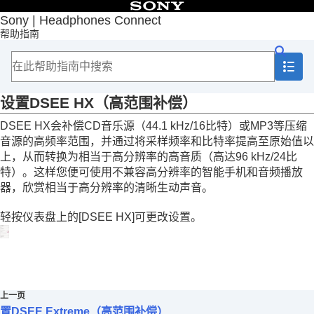
目录
Sony | Headphones Connect
帮助指南
首页
入门
如何使用
关于“
Sony | Headphones Connect
”仪表盘
[状态]选项卡中显示的功能
设置
DSEE HX
（高范围补偿）
[声音]选项卡中显示的功能
DSEE HX
会补偿CD音乐源（44.1 kHz/16比特）或
MP3
等压缩
使用快速声音设置
音源的高频率范围，并通过将采样频率和比特率提高至原始值以
调节降噪功能和环境声模式（
环境声音控制
）
佩戴耳机期间与人交谈（
智能免摘
）
上，从而转换为相当于高分辨率的高音质（高达96 kHz/24比
根据佩戴情况和大气压力优化降噪功能（
降噪
特）。这样您便可使用不兼容高分辨率的智能手机和音频播放
优化器
）
器，欣赏相当于高分辨率的清晰生动声音。
控制声音位置
设置环绕声效果（
环绕(VPT)
）
轻按仪表盘上的[
DSEE HX
]可更改设置。
使用均衡器设置音质（
均衡器
）
设置首选均衡器（
找到您的均衡器
）
设置低音电平（
CLEAR BASS
）
设置降噪功能
更改
360 Reality Audio
设定
上一页
通过与Android头部跟踪相结合优化空间声音
置DSEE Extreme（高范围补偿）