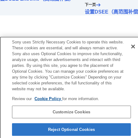
（
空间声音和头部跟踪
）
下一页
更改
BLUETOOTH
连接的优先设置（
声音质量
设置DSEE（高范围补
模式
）
更改
BLUETOOTH
连接的优先设置（
Bluetooth
连接质量
）
设置
DSEE Extreme
（高范围补偿）
设置
DSEE HX
（高范围补偿）
Sony uses Strictly Necessary Cookies to operate this website.
设置
DSEE
（高范围补偿）
These cookies are essential, and will always remain active.
通过测量佩戴角度来优化空间声音（
空间声音
Sony also uses Optional Cookies to improve site functionality,
analyze usage, deliver advertisements and interact with third
优化
）
parties. By using this site, you agree to the placement of
Optional Cookies. You can manage your cookie preferences at
[系统]选项卡中显示的功能
any time by clicking "Customize Cookies" Depending on your
[服务]选项卡中显示的功能
selected cookie preferences, the full functionality of this
查看您是如何使用耳机（
活动
）
website may not be available.
在您的智能手机上安置一个小工具
重要信息
Review our
Cookie Policy
for more information.
故障排除
辅助功能
Customize Cookies
语言选择页面
Reject Optional Cookies
4-730-255-46(1)