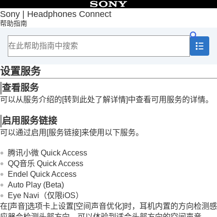
目录
Sony | Headphones Connect
帮助指南
首页
入门
如何使用
关于“
Sony | Headphones Connect
”仪表盘
[状态]选项卡中显示的功能
设置服务
[声音]选项卡中显示的功能
查看服务
[系统]选项卡中显示的功能
[服务]选项卡中显示的功能
可以从服务介绍的[
转到此处了解详情
]中查看可用服务的详情。
设置服务
查看您是如何使用耳机（
活动
）
启用服务链接
在您的智能手机上安置一个小工具
可以通过启用[
服务链接
]来使用以下服务。
重要信息
故障排除
腾讯小微 Quick Access
辅助功能
QQ音乐 Quick Access
Endel Quick Access
Auto Play (Beta)
Eye Navi
（仅限iOS）
在[
声音
]选项卡上设置[
空间声音优化
]时，耳机内置的方向检测感
应器会检测头部方向。可以体验到适合头部方向的空间声音。