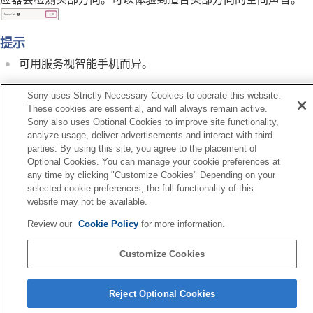
提示
可用服务视智能手机而异。
此服务在某些国家和地区无法使用。
Sony uses Strictly Necessary Cookies to operate this website.
These cookies are essential, and will always remain active.
Sony also uses Optional Cookies to improve site functionality,
analyze usage, deliver advertisements and interact with third
parties. By using this site, you agree to the placement of
上一页
Optional Cookies. You can manage your cookie preferences at
始化设置
any time by clicking "Customize Cookies" Depending on your
下一页
selected cookie preferences, the full functionality of this
查看您是如何使用耳机（活动
website may not be available.
Review our
Cookie Policy
for more information.
Customize Cookies
语言选择页面
Reject Optional Cookies
4-730-255-46(1)