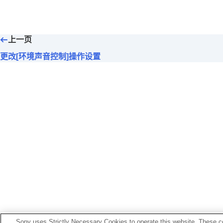
设置触摸式传感器控制面板
更改
[环境声音控制]操作设置
切换已分配至
Quick Access
的服务
上一页
更改
BLUETOOTH
连接（
LE Audio
）
通过点头和摇头动作实现对耳机的控
更改[环境声音控制]操作设置
为耳机设置
LE Audio
连接
确定最佳耳塞尺寸
将电源设置为自动关闭（
自动断电
）
脱下耳机时暂停音乐播放（
当耳机取
设置节能（
节能待机
）
设置来电振动
在通话过程中更容易捕获语音（
在通
设定通知和语音向导
设置软件下载和更新方法
初始化设置
[服务]选项卡中显示的功能
Sony uses Strictly Necessary Cookies to operate this website. These co