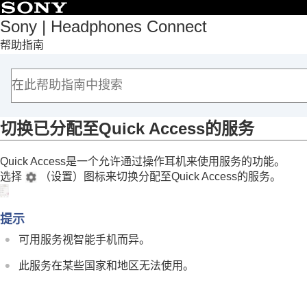
目录
Sony | Headphones Connect
帮助指南
首页
入门
如何使用
关于“
Sony | Headphones Connect
”仪表盘
[状态]选项卡中显示的功能
切换已分配至
Quick Access
的服务
[声音]选项卡中显示的功能
Quick Access
是一个允许通过操作耳机来使用服务的功能。
[系统]选项卡中显示的功能
选择
（设置）图标来切换分配至
Quick Access
的服务。
启用多点连接（
同时连接到2台设备
）
更改语音助手设置
使用语音切换激活
Amazon Alexa
的打
提示
根据环境声音自动调整音量（
自适应
可用服务视智能手机而异。
切换按钮或触摸感应器功能
此服务在某些国家和地区无法使用。
更改点击操作功能
更改
广域点击
设置