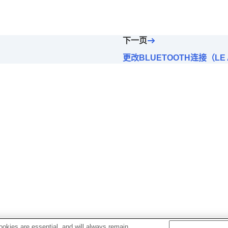
下一页
优先设置（
LE Audio 连接质量
）
制（
头部动作
）
更改BLUETOOTH连接（LE 
下时暂停
）
话过程中捕获语音
）
okies are essential, and will always remain