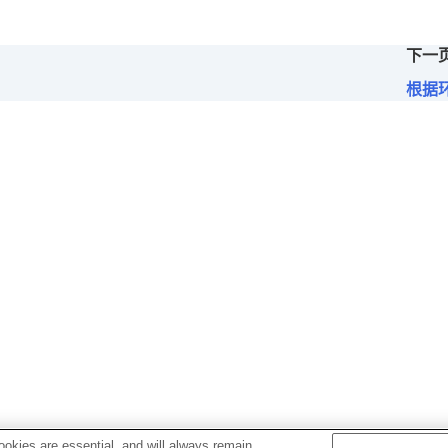
下一
优先设置（
LE Audio 连接质量
）
根据
制（
头部动作
）
下时暂停
）
话过程中捕获语音
）
okies are essential, and will always remain