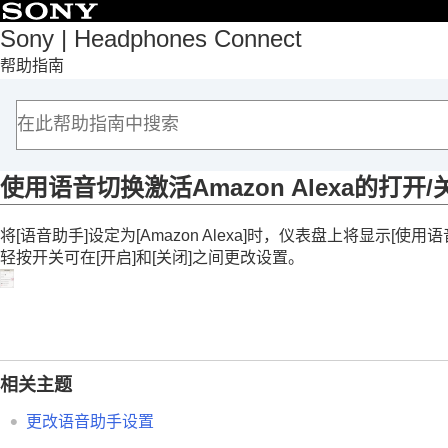
目录
Sony | Headphones Connect
帮助指南
首页
入门
如何使用
关于“
Sony | Headphones Connect
”仪表盘
[状态]选项卡中显示的功能
使用语音切换激活
Amazon Alexa
的打开/
[声音]选项卡中显示的功能
将[语音助手
]设定为[
Amazon Alexa
]时，仪表盘上将显示[
使用语
[系统]选项卡中显示的功能
轻按开关可在[
开启
]和[
关闭
]之间更改设置。
启用多点连接（
同时连接到2台设备
）
更改语音助手设置
使用语音切换激活
Amazon Alexa
的打
根据环境声音自动调整音量（
自适应
切换按钮或触摸感应器功能
相关主题
更改点击操作功能
更改语音助手设置
更改
广域点击
设置