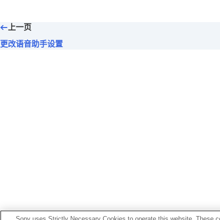
设置触摸式传感器控制面板
更改
[环境声音控制]操作设置
上一页
切换已分配至
Quick Access
的服务
更改
BLUETOOTH
连接（
LE Audio
）
更改语音助手设置
通过点头和摇头动作实现对耳机的控
为耳机设置
LE Audio
连接
确定最佳耳塞尺寸
将电源设置为自动关闭（
自动断电
）
脱下耳机时暂停音乐播放（
当耳机取
设置节能（
节能待机
）
设置来电振动
在通话过程中更容易捕获语音（
在通
设定通知和语音向导
设置软件下载和更新方法
初始化设置
[服务]选项卡中显示的功能
Sony uses Strictly Necessary Cookies to operate this website. These co