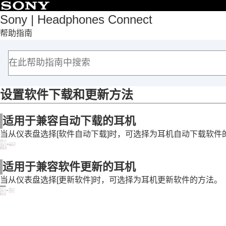
目录
Sony | Headphones Connect
帮助指南
首页
入门
如何使用
关于“
Sony | Headphones Connect
”仪表盘
[状态]选项卡中显示的功能
设置软件下载和更新方法
[声音]选项卡中显示的功能
适用于兼容自动下载的耳机
[系统]选项卡中显示的功能
启用多点连接（
同时连接到2台设备
）
当从仪表盘选择[
软件自动下载
]时，可选择为耳机自动下载软件
更改语音助手设置
使用语音切换激活
Amazon Alexa
的打
适用于兼容软件更新的耳机
根据环境声音自动调整音量（
自适应
当从仪表盘选择[
更新软件
]时，可选择为耳机更新软件的方法。
切换按钮或触摸感应器功能
更改点击操作功能
更改
广域点击
设置