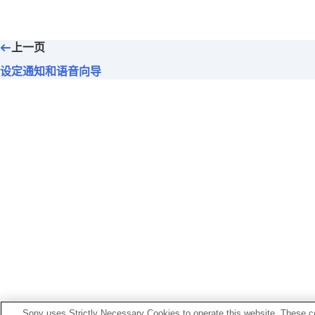
设置触摸式传感器控制面板
更改
[环境声音控制]操作设置
切换已分配至
Quick Access
的服务
上一页
更改
BLUETOOTH
连接（
LE Audio
）
设定通知和语音向导
通过点头和摇头动作实现对耳机的控
为耳机设置
LE Audio
连接
确定最佳耳塞尺寸
将电源设置为自动关闭（
自动断电
）
脱下耳机时暂停音乐播放（
当耳机取
设置节能（
节能待机
）
设置来电振动
在通话过程中更容易捕获语音（
在通
设定通知和语音向导
设置软件下载和更新方法
初始化设置
[服务]选项卡中显示的功能
Sony uses Strictly Necessary Cookies to operate this website. These co